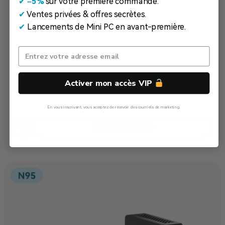
✔
​
–5%
sur votre première commande.
✔
Ventes privées & offres secrètes.
✔
Lancements de Mini PC en avant-première.
GEEKOM A7 2026 Edition
Mini PC avec AMD R5-
Activer mon accès VIP
7535HS | R5-7545U
529,00
€
–
689,00
€
En vous inscrivant, vous acceptez de recevoir des courriels de marketing.
Non, Merci
EN SAVOIR PLUS