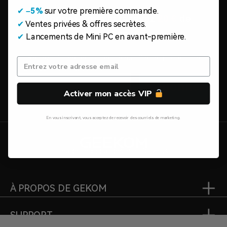
✔
​
–5%
sur votre première commande.
Abonnez-vous et recevez
20 €
de
✔
Ventes privées & offres secrètes.
réduction
✔
Lancements de Mini PC en avant-première.
Restez informé de nos dernières offres et plus encore
Email
S'abonner
Activer mon accès VIP
En vous inscrivant, vous acceptez de recevoir des courriels de marketing.
Non, Merci
Leader mondial des mini PC verts.
À PROPOS DE GEKOM
SUPPORT