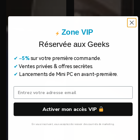
Zone VIP
Réservée aux Geeks
✔
​
–5%
sur votre première commande.
✔
Ventes privées & offres secrètes.
✔
Lancements de Mini PC en avant-première.
Activer mon accès VIP
En vous inscrivant, vous acceptez de recevoir des courriels de marketing.
Non, Merci