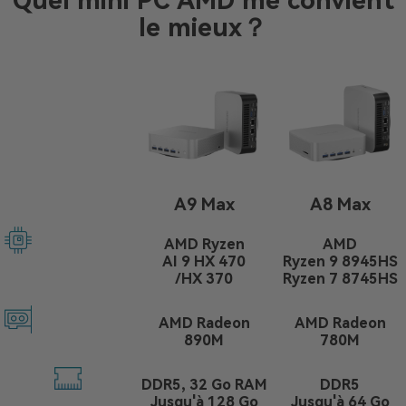
Quel mini PC AMD me convient
le mieux？
A9 Max
A8 Max
AMD Ryzen
AMD
AI 9 HX 470
Ryzen 9 8945HS
/HX 370
Ryzen 7 8745HS
AMD Radeon
AMD Radeon
890M
780M
DDR5, 32 Go RAM
DDR5
Jusqu'à 128 Go
Jusqu'à 64 Go