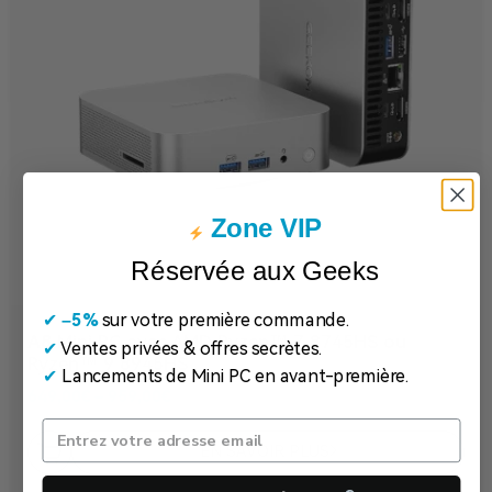
Zone VIP
Réservée aux Geeks
✔
​
–5%
sur votre première commande.
A8
Mini PC avec AMD Ryzen™ 7 8745HS ou
✔
Ventes privées & offres secrètes.
Ryzen™ 9 8945HS
✔
Lancements de Mini PC en avant-première.
649,00
€
–
959,00
€
EN SAVOIR PLUS