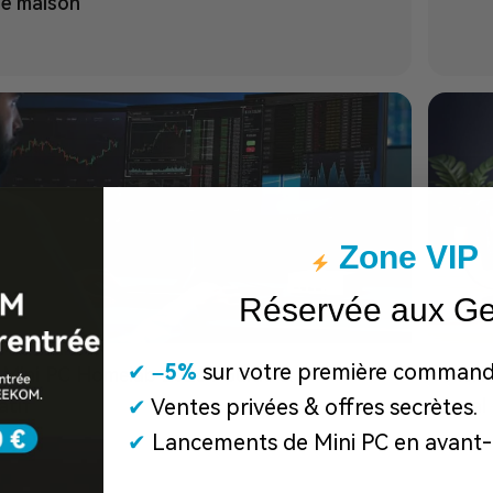
e maison
Zone VIP
Réservée aux G
✔
​
–5%
sur votre première command
r Mini PC Homelab 2026 : Guide &
Meill
tif
local
✔
Ventes privées & offres secrètes.
✔
Lancements de Mini PC en avant-