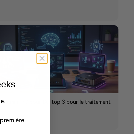
eeks
e.
eurs mini PC pour IA : top 3 pour le traitement
première.