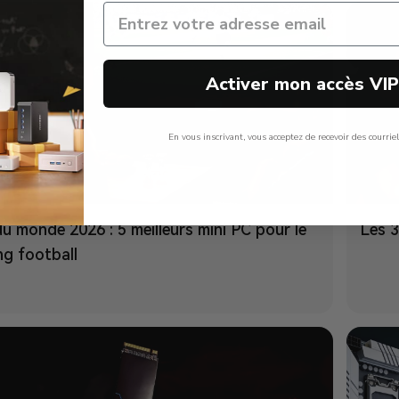
Activer mon accès VI
En vous inscrivant, vous acceptez de recevoir des courrie
Non, Merci
u monde 2026 : 5 meilleurs mini PC pour le
Les 3
ng football