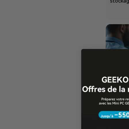
stockag
Meilleu
Compara