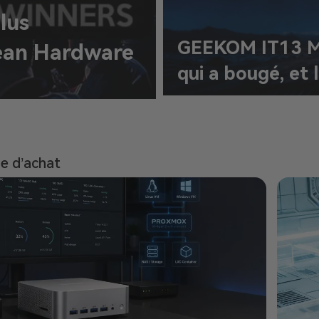
lus
GEEKOM IT13 Max
ean Hardware
qui a bougé, et 
e d’achat