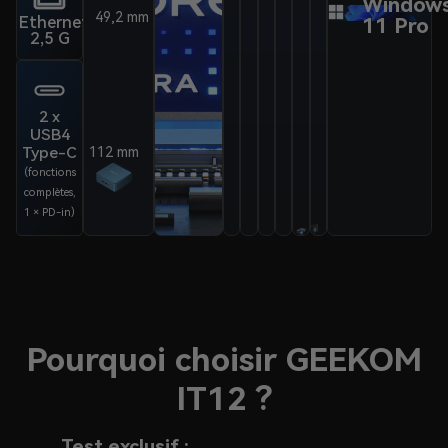
Compa
Window
49,2 mm
VESA
Ethernet
11 Pro
2,5 G
2 x
USB4
Type-C
112 mm
(fonctions
complètes,
1 × PD-in)
Pourquoi choisir GEEKOM
IT12 ?
Test exclusif :
GEE