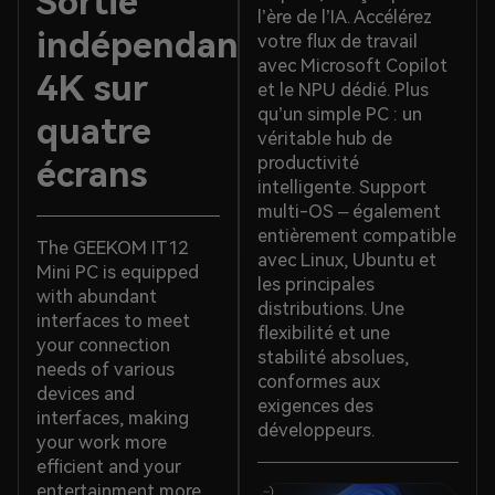
Sortie
l’ère de l’IA. Accélérez
indépendante
votre flux de travail
avec Microsoft Copilot
4K sur
et le NPU dédié. Plus
qu’un simple PC : un
quatre
véritable hub de
productivité
écrans
intelligente. Support
multi-OS – également
entièrement compatible
The GEEKOM IT12
avec Linux, Ubuntu et
Mini PC is equipped
les principales
with abundant
distributions. Une
interfaces to meet
flexibilité et une
your connection
stabilité absolues,
needs of various
conformes aux
devices and
exigences des
interfaces, making
développeurs.
your work more
efficient and your
entertainment more