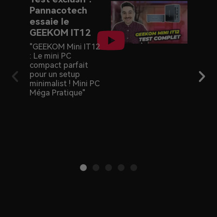
Pannacotech
IT v
essaie le
NUC 
GEEKOM IT12
PC 
conv
"GEEKOM Mini IT12
réel
: Le mini PC
compact parfait
GEEK
pour un setup
NUC 1
minimalist ! Mini PC
de pu
Méga Pratique"
stock
ports
cher.
pour 
toute