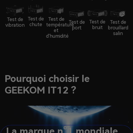
Test de
Test de
Test de
Test de
Test de
Test de
chute
température
vibration
bruit
brouillard
port
et
salin
d'humidité
Pourquoi choisir le
GEEKOM IT12 ?
La marque n°1 mondiale