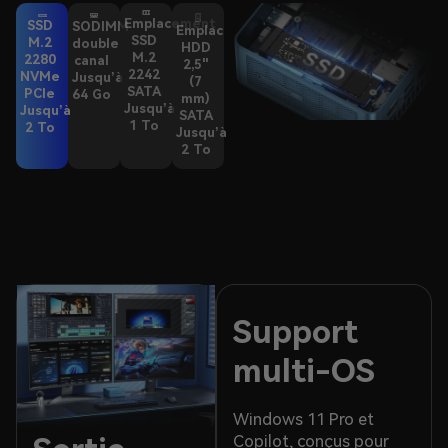
Emplacement
SSD
SODIMM
Emplacement
SSD
M.2
double
HDD
M.2
2280
canal
2,5"
2242
NVMe
Jusqu’à
(7
SATA
PCIe
64 Go
mm)
Jusqu’à
Jusqu’à
SATA
1 To
2 To
Jusqu’à
2 To
Support
multi-OS
Windows 11 Pro et
Copilot, conçus pour