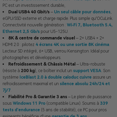
PC est un investissement durable,
Dual USB4 40 Gbit/s
–
Un seul câble pour données
,
eGPU/SSD externe et charge rapide. Plus simple qu’OCuLink.
Connectivité nouvelle génération :
Wi‑Fi 7, Bluetooth 5.4,
Ethernet 2,5 Gb/s
pour U5-125U.
8K & centre de commande visuel
– 2× USB4 + 2×
HDMI 2.0 : pilotez
4 écrans 4K ou une sortie 8K cinéma
.
Lecteur SD intégré, 6× USB, verrou Kensington. Idéal pour
photographes et développeurs.
Refroidissement & Châssis Métal
– Ultra-robuste
(résiste à
200 kg
), ce boîtier inclut un
support VESA
. Son
système
IceBlast 2.0 à double caloduc cuivre
assure un
refroidissement maximal et un
silence absolu 24h/24 et
7j/7
.
Fiabilité Pro & Garantie 3 ans
– Le plein de puissance
sous
Windows 11 Pro
(compatible Linux). Soumis à
339
tests d’endurance
(5 ans de stabilité), ce PC pour pros
exigeants bénéficie d’une
garantie de 3 ans
.