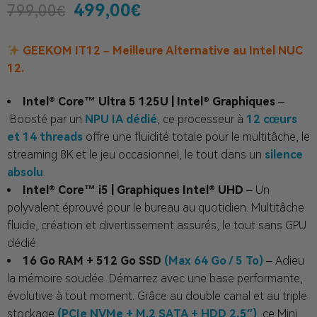
499,00
€
799,00
€
GEEKOM IT12 – Meilleure Alternative au Intel NUC
12.
Intel® Core™ Ultra 5 125U | Intel® Graphiques
–
Boosté par un
NPU IA dédié
, ce processeur à
12 cœurs
et 14 threads
offre une fluidité totale pour le multitâche, le
streaming 8K et le jeu occasionnel, le tout dans un
silence
absolu
.
Intel® Core™ i5 | Graphiques Intel® UHD
– Un
polyvalent éprouvé pour le bureau au quotidien. Multitâche
fluide, création et divertissement assurés, le tout sans GPU
dédié.
16 Go RAM + 512 Go SSD
(Max 64 Go / 5 To)
–
Adieu
la mémoire soudée.
Démarrez avec une base performante,
évolutive à tout moment.
Grâce au double canal et au triple
stockage
(PCIe NVMe + M.2 SATA + HDD 2,5″)
,
ce Mini