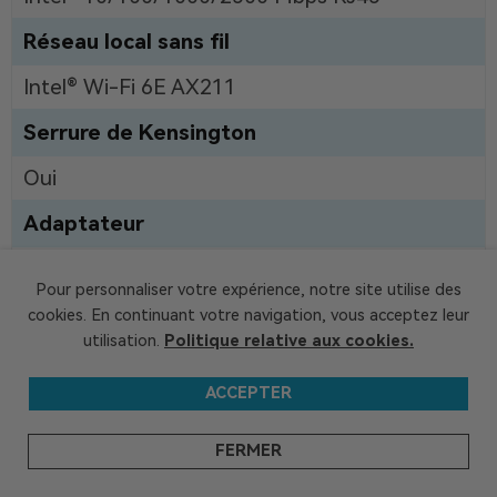
Réseau local sans fil
Intel® Wi-Fi 6E AX211
Serrure de Kensington
Oui
Adaptateur
Adaptateur d'alimentation 19V, 90W, avec
Pour personnaliser votre expérience, notre site utilise des
cordon AC géo-spécifique (IEC C5)
cookies. En continuant votre navigation, vous acceptez leur
Ports d'E/S
utilisation.
Politique relative aux cookies.
3 x ports USB 3.2 Gen 2;
ACCEPTER
1 x port USB 2.0;
2 x ports USB4;
FERMER
1 x lecteur de carte SD;
AJOUTER AU
ACHETER
PANIER
MAINTENANT
1 x prise casque de 3,5 mm;