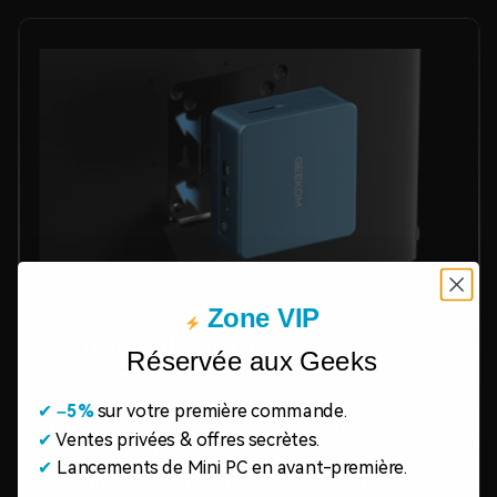
Zone VIP
Compatible support VESA
Réservée aux Geeks
Le support VESA de haute qualité, entièrement
✔
​
–5%
sur votre première commande.
métallique, vous permet de fixer votre Mini PC à
✔
Ventes privées & offres secrètes.
l’arrière de votre moniteur. Cela permet de gagner
✔
Lancements de Mini PC en avant-première.
de la place et d’améliorer l’esthétique de votre