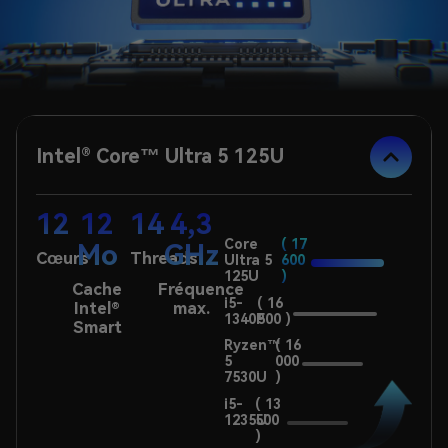
Intel® Core™ Ultra 5 125U
12
12
14
4,3
Core
( 17
Mo
GHz
Cœurs
Threads
Ultra 5
600
125U
)
Cache
Fréquence
i5-
( 16
Intel®
max.
1340P
500 )
Smart
Ryzen™
( 16
5
000
7530U
)
i5-
( 13
1235U
500
)