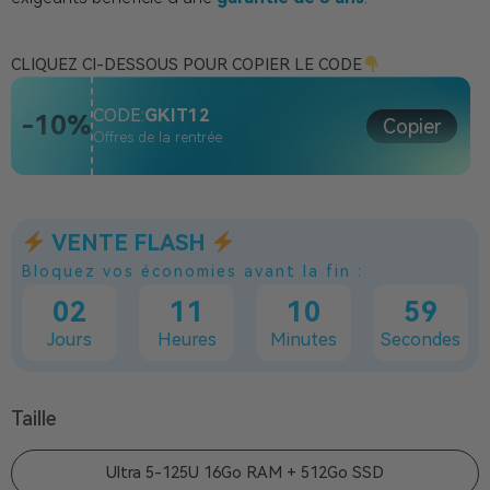
CLIQUEZ CI-DESSOUS POUR COPIER LE CODE
CODE:
GKIT12
-10%
Copier
Offres de la rentrée
VENTE FLASH
Bloquez vos économies avant la fin :
02
11
10
57
Jours
Heures
Minutes
Secondes
Taille
Ultra 5-125U 16Go RAM + 512Go SSD