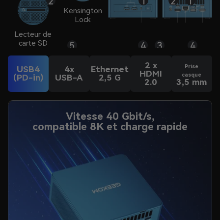
2
1
2
1
Kensington
Lock
Lecteur de
carte SD
5
4
3
4
2 x
Prise
USB4
4x
Ethernet
HDMI
casque
(PD-in)
USB-A
2,5 G
2.0
3,5 mm
Vitesse 40 Gbit/s,
compatible 8K et charge rapide