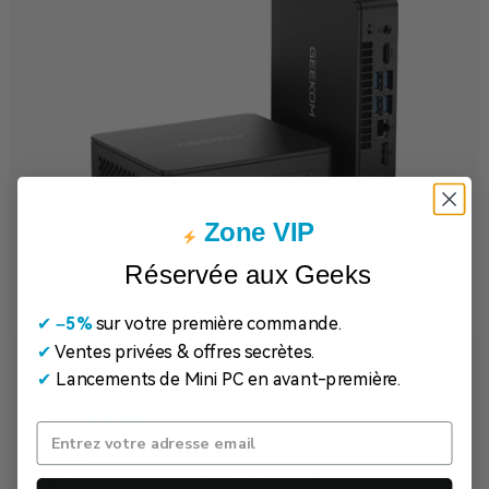
Zone VIP
Réservée aux Geeks
✔
​
–5%
sur votre première commande.
✔
Ventes privées & offres secrètes.
Air12 Lite
Mini PC avec Intel® N95
✔
Lancements de Mini PC en avant-première.
369,00
€
529,00
€
EN SAVOIR PLUS