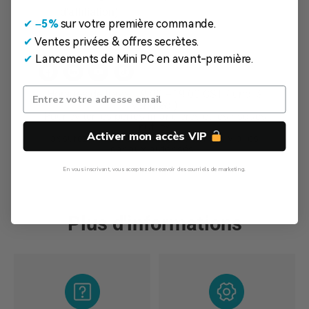
d'affiliation)
✔
​
–5%
sur votre première commande.
✔
Ventes privées & offres secrètes.
✔
Lancements de Mini PC en avant-première.
Horaires de travail: 9:00 –19:00 CST (lundi à
Vendredi)
Pour éviter les pertes financières et les risques
inutiles,
Activer mon accès VIP
assurez-vous d'effectuer vos achats via les
canaux autorisés !
En vous inscrivant, vous acceptez de recevoir des courriels de marketing.
Non, Merci
Plus d'informations