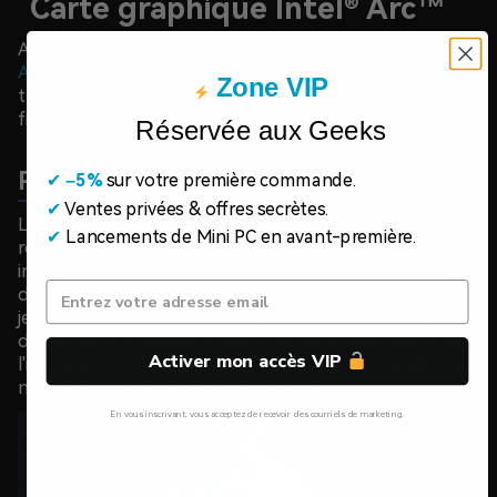
Carte graphique Intel® Arc™
Avec une architecture améliorée, les
graphiques Intel®
Arc™
offrent une puissance de calcul IA inégalée et un
Zone VIP
traçage de rayons en temps réel pour des jeux et des
films immersifs.
Réservée aux Geeks
Prise en charge du Ray Tracing
✔
​
–5%
sur votre première commande.
✔
Ventes privées & offres secrètes.
Le
Ray Tracing
est une technologie graphique
✔
Lancements de Mini PC en avant-première.
révolutionnaire qui rend les effets d'éclairage virtuels
incroyablement réalistes. Il simule la lumière réelle pour
des réfractions et des ombres saisissantes. Dans les
jeux, les films et la réalité virtuelle, cette technologie
donne vie à la lumière et aux ombres, améliorant ainsi
Activer mon accès VIP
l'immersion et l'impact visuel. Le Ray Tracing établit une
nouvelle norme d'excellence visuelle.
En vous inscrivant, vous acceptez de recevoir des courriels de marketing.
Non, Merci