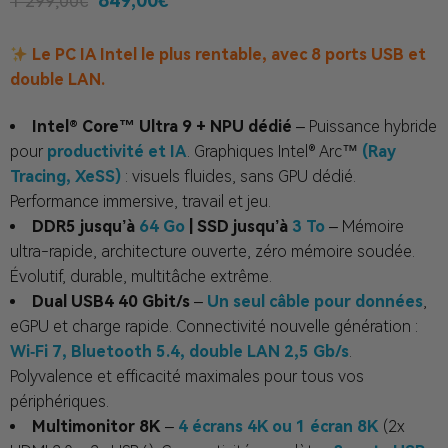
849,00
€
1 299,00
€
Le PC IA Intel le plus rentable, avec 8 ports USB et
double LAN.
Intel® Core™ Ultra 9 + NPU dédié
– Puissance hybride
pour
productivité et IA
. Graphiques Intel® Arc™
(Ray
Tracing, XeSS)
: visuels fluides, sans GPU dédié.
Performance immersive, travail et jeu.
DDR5 jusqu’à
64 Go
| SSD jusqu’à
3 To
– Mémoire
ultra-rapide, architecture ouverte, zéro mémoire soudée.
Évolutif, durable, multitâche extrême.
Dual USB4 40 Gbit/s
–
Un seul câble pour données
,
eGPU et charge rapide. Connectivité nouvelle génération :
Wi‑Fi 7, Bluetooth 5.4, double LAN 2,5 Gb/s
.
Polyvalence et efficacité maximales pour tous vos
périphériques.
Multimonitor 8K
–
4 écrans 4K ou 1 écran 8K
(2x