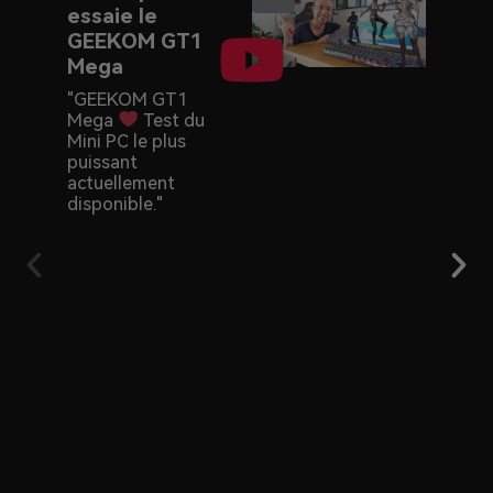
essaie le
NUC 
GEEKOM GT1
Quel
Mega
vous
réel
"GEEKOM GT1
Mega
Test du
Cela 
Mini PC le plus
payer
puissant
Intel
actuellement
quan
disponible."
IT sé
meill
spéci
moins
Dans 
comp
anal
perf
conne
et uti
pour 
prend
décis