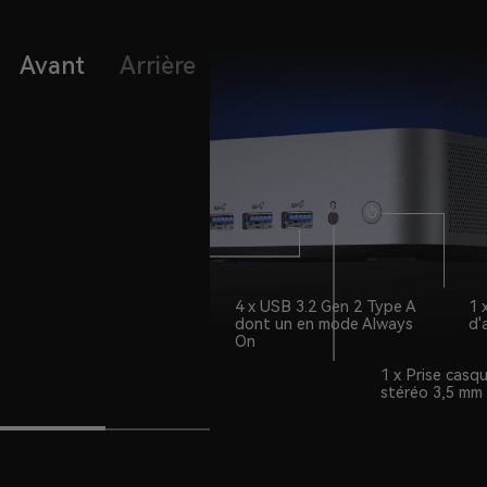
Avant
Arrière
4 x USB 3.2 Gen 2 Type A
1 
dont un en mode Always
d'
On
1 x Prise casq
stéréo 3,5 mm