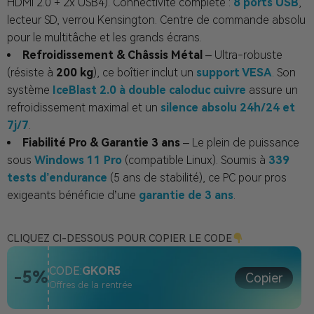
HDMI 2.0 + 2x USB4). Connectivité complète :
8 ports USB
,
lecteur SD, verrou Kensington. Centre de commande absolu
pour le multitâche et les grands écrans.
Refroidissement & Châssis Métal
– Ultra-robuste
(résiste à
200 kg
), ce boîtier inclut un
support VESA
. Son
système
IceBlast 2.0 à double caloduc cuivre
assure un
refroidissement maximal et un
silence absolu 24h/24 et
7j/7
.
Fiabilité Pro & Garantie 3 ans
– Le plein de puissance
sous
Windows 11 Pro
(compatible Linux). Soumis à
339
tests d’endurance
(5 ans de stabilité), ce PC pour pros
exigeants bénéficie d’une
garantie de 3 ans
.
CLIQUEZ CI-DESSOUS POUR COPIER LE CODE
CODE:
GKOR5
-5%
Copier
Offres de la rentrée