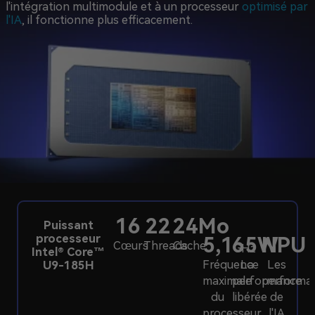
l'intégration multimodule et à un processeur
optimisé par
l'IA
, il fonctionne plus efficacement.
16
22
24Mo
Puissant
processeur
5,1
65W
NPU
Cœurs
Threads
Cache
GHz
Intel® Core™
Fréquence
La
Les
U9-185H
maximale
performance
performa
du
libérée
de
processeur
l'IA