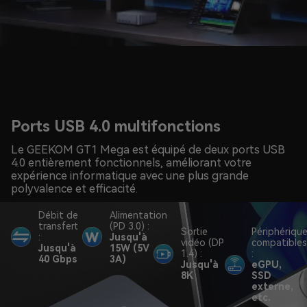
Ports USB 4.0 multifonctions
Le GEEKOM GT1 Mega est équipé de deux ports USB
4.0 entièrement fonctionnels, améliorant votre
expérience informatique avec une plus grande
polyvalence et efficacité.
Débit de
Alimentation
transfert
(PD 3.0) :
Sortie
Périphériqu
:
Jusqu'à
vidéo (DP
compatible
Jusqu'à
15W (5V
1.4) :
:
40 Gbps
3A)
Jusqu'à
eGPU,
8K
SSD
externe,
etc.