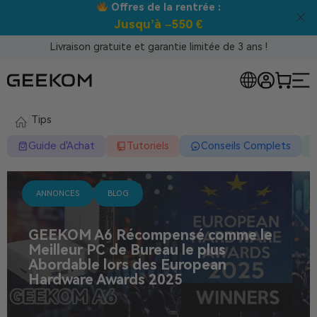
Offres de la rentrée :
Jusqu’à –550 €
Livraison gratuite et garantie limitée de 3 ans !
/
Tips
Guide d'Achat
Tutoriels
Conseils Complets
ANNONCES
BLOG
GEEKOM A6 Récompensé comme le
Meilleur PC de Bureau le plus
Abordable lors des European
Hardware Awards 2025