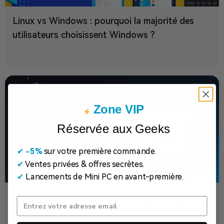
Linux vs Windows : pourquoi la majorité des
utilisateurs choisissent Windows ?
Zone VIP
Réservée aux Geeks
✔
​
–5%
sur votre première commande.
✔
Ventes privées & offres secrètes.
✔
Lancements de Mini PC en avant-première.
Existe-t-il de meilleures options qu’Intel pour les
tâches d’IA ?