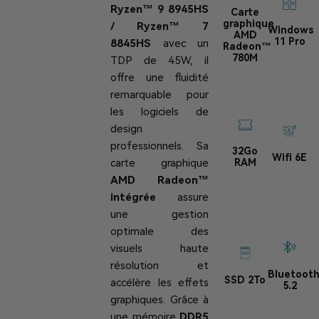
Ryzen™ 9 8945HS
Carte
graphique
/ Ryzen™ 7
Windows
AMD
11 Pro
8845HS
avec un
Radeon™
780M
TDP de 45W, il
offre une fluidité
remarquable pour
les logiciels de
design
professionnels. Sa
32Go
Wifi 6E
RAM
carte graphique
AMD Radeon™
intégrée
assure
une gestion
optimale des
visuels haute
résolution et
Bluetoot
SSD 2To
accélère les effets
5.2
graphiques. Grâce à
une mémoire
DDR5