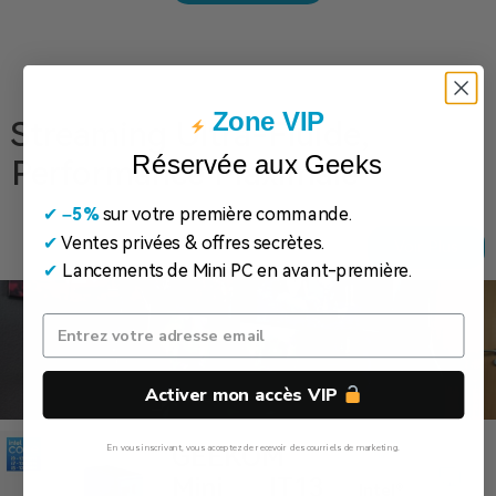
Zone VIP
Streaming Ultra-Fluide,
Réservée aux Geeks
Performance Maximale
✔
​
–5%
sur votre première commande.
✔
Ventes privées & offres secrètes.
Voir Plus
✔
Lancements de Mini PC en avant-première.
Activer mon accès VIP
GEEKOM
En vous inscrivant, vous acceptez de recevoir des courriels de marketing.
Mini IT13
Non, Merci
Intel®