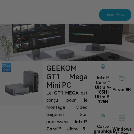
Voir Plus
GEEKOM
GT1 Mega
Intel®
Core™
Mini PC
Ultra 9-
Écran 8K
185H |
Le
GT1 MEGA
est
Ultra 5-
conçu pour le
125H
montage vidéo
exigeant. Son
processeur
Intel®
Carte
Core™ Ultra 9-
Windows
graphique