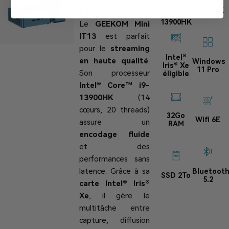
Core™
Mini PC
Écran 8K
i9-
13900HK
Le
GEEKOM Mini
IT13
est parfait
pour le
streaming
Intel®
en haute qualité
.
Windows
Iris® Xe
11 Pro
Son processeur
éligible
Intel® Core™ i9-
13900HK
(14
cœurs, 20 threads)
32Go
Wifi 6E
assure un
RAM
encodage fluide
et des
performances sans
latence. Grâce à sa
Bluetoot
SSD 2To
5.2
carte Intel® Iris®
Xe
, il gère le
multitâche entre
capture, diffusion