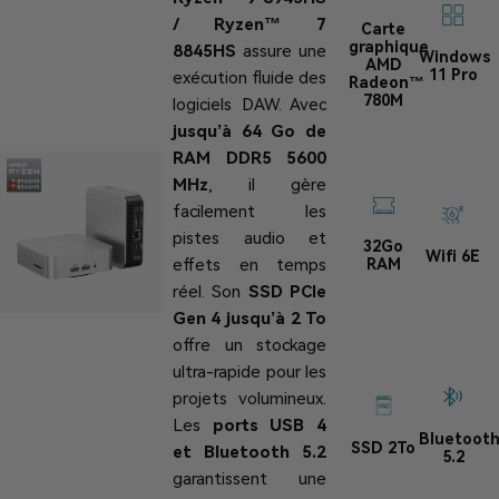
/ Ryzen™ 7
Carte
graphique
8845HS
assure une
Windows
AMD
11 Pro
exécution fluide des
Radeon™
780M
logiciels DAW. Avec
jusqu’à 64 Go de
RAM DDR5 5600
MHz
, il gère
facilement les
pistes audio et
32Go
Wifi 6E
RAM
effets en temps
réel. Son
SSD PCIe
Gen 4 jusqu’à 2 To
offre un stockage
ultra-rapide pour les
projets volumineux.
Les
ports USB 4
Bluetoot
SSD 2To
et Bluetooth 5.2
5.2
garantissent une