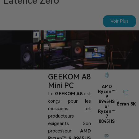
Latence Zéro
Voir Plus
GEEKOM A8
Mini PC
AMD
Ryzen™
Le
GEEKOM A8
est
9
conçu pour les
8945HS
Écran 8K
or
musiciens et
Ryzen™
producteurs
7
8845HS
exigeants. Son
processeur
AMD
Ryzen™ 9 8945HS