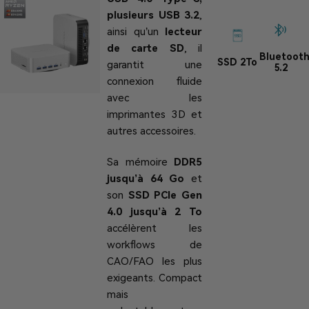
plusieurs USB 3.2
,
ainsi qu’un
lecteur
de carte SD
, il
Bluetoot
SSD 2To
garantit une
5.2
connexion fluide
avec les
imprimantes 3D et
autres accessoires.
Sa mémoire
DDR5
jusqu’à 64 Go
et
son
SSD PCIe Gen
4.0 jusqu’à 2 To
accélèrent les
workflows de
CAO/FAO les plus
exigeants. Compact
mais