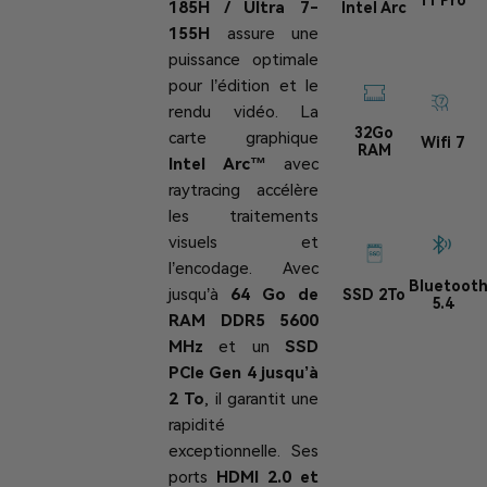
11 Pro
185H / Ultra 7-
Intel Arc
155H
assure une
puissance optimale
pour l’édition et le
rendu vidéo. La
32Go
carte graphique
Wifi 7
RAM
Intel Arc™
avec
raytracing accélère
les traitements
visuels et
l’encodage. Avec
Bluetoot
jusqu’à
64 Go de
SSD 2To
5.4
RAM DDR5 5600
MHz
et un
SSD
PCIe Gen 4 jusqu’à
2 To
, il garantit une
rapidité
exceptionnelle. Ses
ports
HDMI 2.0 et