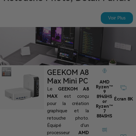
Voir Plus
GEEKOM A8
Max Mini PC
AMD
Ryzen™
Le
GEEKOM A8
9
MAX
est conçu
8945HS
Écran 8K
or
pour la création
Ryzen™
graphique et la
7
8845HS
retouche photo.
Équipé d’un
processeur
AMD