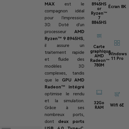
MAX
est le
8945HS
Écran 8K
or
compagnon idéal
Ryzen™
pour l’impression
7
8845HS
3D. Doté d’un
processeur
AMD
Ryzen™ 9 8945HS
,
il assure un
Carte
graphique
traitement rapide
Windows
AMD
11 Pro
et fluide des
Radeon™
780M
modèles 3D
complexes, tandis
que le
GPU AMD
Radeon™ intégré
optimise le rendu
et la simulation.
32Go
Wifi 6E
RAM
Grâce à ses
nombreux ports,
dont
deux ports
USB 4.0 Type-C,