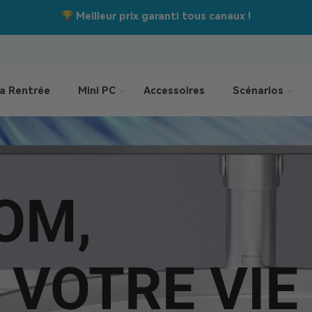
Jusqu’à –550 €
Offres de la rentrée :
a Rentrée
Mini PC
Accessoires
Scénarios
OM,
 VOTRE VIE