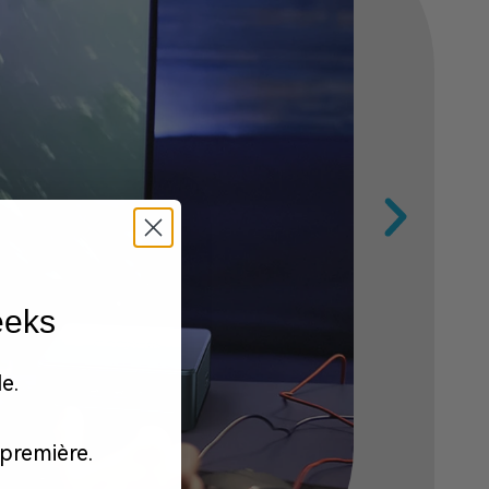
eeks
e.
première.