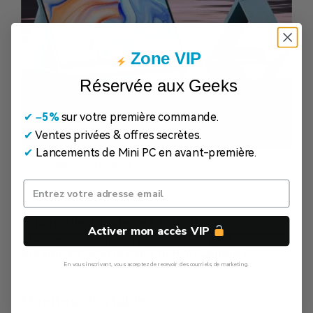
Zone VIP
Réservée aux Geeks
✔
​
–5%
sur votre première commande.
✔
Ventes privées & offres secrètes.
✔
Lancements de Mini PC en avant-première.
Équiper votre PC
Ensemble Clavier et Souris
Activer mon accès VIP
Clavier et Souris de Jeux GEEKOM
Clavier et souris sans fil KM-Combo1
En vous inscrivant, vous acceptez de recevoir des courriels de marketing.
Non, Merci
Moniteur Portable