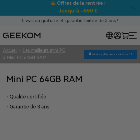
Offres de la rentrée :
Jusqu’à –550 €
Livraison gratuite et garantie limitée de 3 ans !
Accueil
»
Les meilleurs mini PC
Windows |
Découvrez Windows 11
»
Mini PC 64GB RAM
Mini PC 64GB RAM
· Qualité certifiée
· Garantie de 3 ans