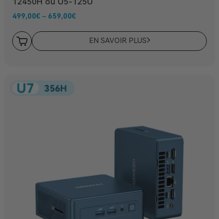
12450H ou U5-125U
499,00
€
–
659,00
€
EN SAVOIR PLUS