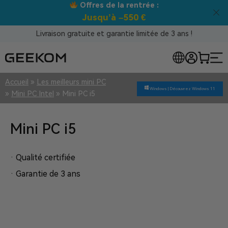
Offres de la rentrée :
Jusqu’à –550 €
Livraison gratuite et garantie limitée de 3 ans !
Accueil
»
Les meilleurs mini PC
Windows |
Découvrez Windows 11
»
Mini PC Intel
»
Mini PC i5
Mini PC i5
· Qualité certifiée
· Garantie de 3 ans