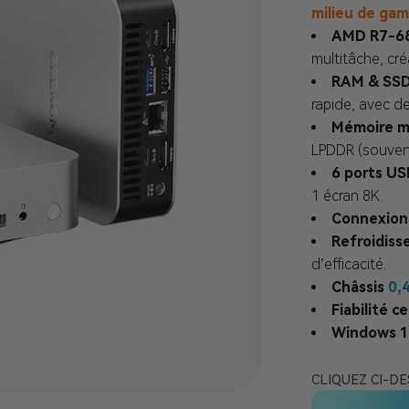
milieu de ga
AMD R7-68
multitâche, cr
RAM & SSD
rapide, avec de
Mémoire m
LPDDR (souvent
6 ports US
1 écran 8K.
Connexions
Refroidiss
d’efficacité.
Châssis
0,
Fiabilité ce
Windows 1
CLIQUEZ CI-D