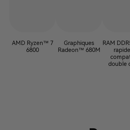
AMD Ryzen™ 7
Graphiques
RAM DDR5 
6800
Radeon™ 680M
rapide
compat
double 