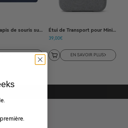
GEEKOM Tapis de souris sur mesure
Étui de Transport pour Mini PC
39,00
€
N SAVOIR PLUS
EN SAVOIR PLUS
eeks
e.
première.