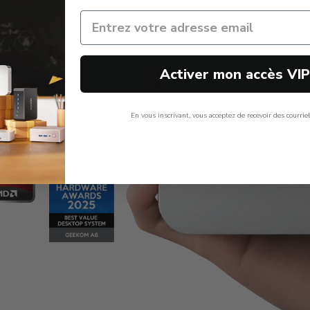
M A6
Votre artiste polyvalent.
Activer mon accès VI
En vous inscrivant, vous acceptez de recevoir des courrie
Non, Merci