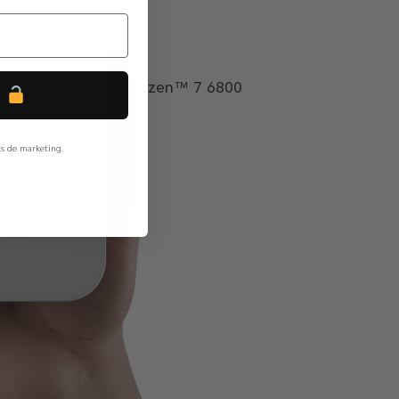
AMD Ryzen™ 7 6800
P
ls de marketing.