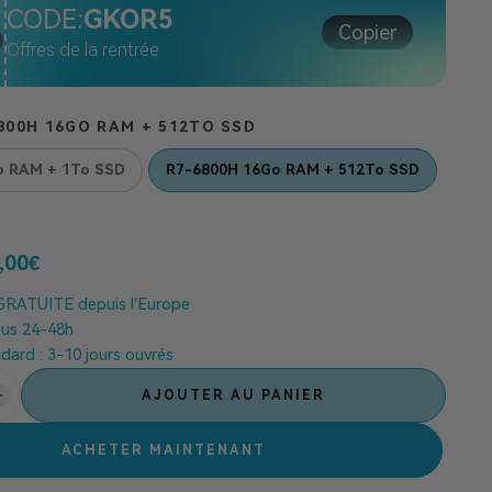
%
CODE:
GKOR5
Copier
Offres de la rentrée
800H 16GO RAM + 512TO SSD
o RAM + 1To SSD
R7-6800H 16Go RAM + 512To SSD
,00
€
RATUITE depuis l’Europe
ous 24-48h
ndard : 3-10 jours ouvrés
AJOUTER AU PANIER
ACHETER MAINTENANT