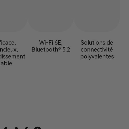
ficace,
Wi-Fi 6E,
Solutions de
encieux,
Bluetooth® 5.2
connectivité
idissement
polyvalentes
iable