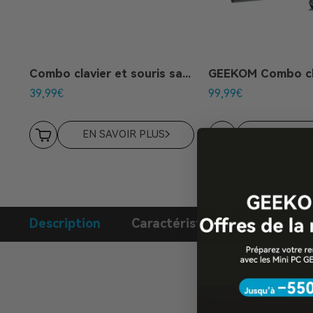
Combo clavier et souris sans fil
39,99
€
99,99
€
EN SAVOIR PLUS
EN SAVOI
Description
Caractéristiques
Médias