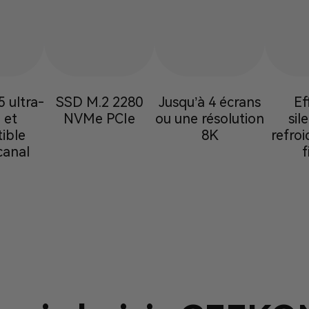
ultra-
SSD M.2 2280
Jusqu’à 4 écrans
Ef
 et
NVMe PCIe
ou une résolution
sil
ible
8K
refro
canal
f