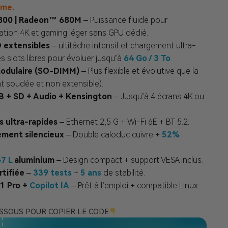
mme.
00 | Radeon™ 680M
– Puissance fluide pour
éation 4K et gaming léger sans GPU dédié.
 extensibles
– ultitâche intensif et chargement ultra-
s slots libres pour évoluer jusqu’à
64 Go / 3 To
.
odulaire (SO-DIMM)
– Plus flexible et évolutive que la
 soudée et non extensible).
B + SD + Audio + Kensington
– Jusqu’à 4 écrans 4K ou
 ultra-rapides
– Ethernet 2,5 G + Wi-Fi 6E + BT 5.2.
ement silencieux
– Double caloduc cuivre +
52%
47 L
aluminium
– Design compact + support VESA inclus.
rtifiée
–
339 tests
+
5 ans
de stabilité.
1 Pro +
Copilot IA
– Prêt à l’emploi + compatible Linux.
ESSOUS POUR COPIER LE CODE