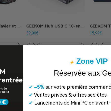
GEEKOM Combo clavier et souris de jeux
GEEKOM Hub USB C 10-en-1
39,00
€
15,99
€
R PLUS
EN SAVOIR PLUS
E
Zone VIP
Réservée aux G
Commentaires
✔
​
–5%
sur votre première command
✔
Ventes privées & offres secrètes.
✔
Lancements de Mini PC en avant-