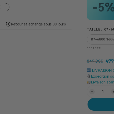
-5
D
Retour et échange sous 30 jours
TAILLE
R7-6
R7-6800 16G
EFFACER
499
849,00
€
LIVRAISON G
Expédition s
Livraison sta