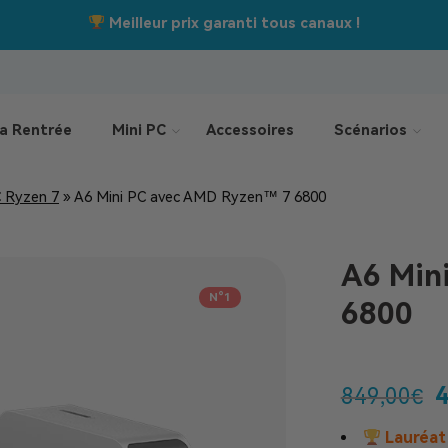
Jusqu’à –550 €
Offres de la rentrée :
a Rentrée
Mini PC
Accessoires
Scénarios
C Ryzen 7
»
A6 Mini PC avec AMD Ryzen™ 7 6800
A6
Mini
N°1
6800
849,00
€
Lauréat