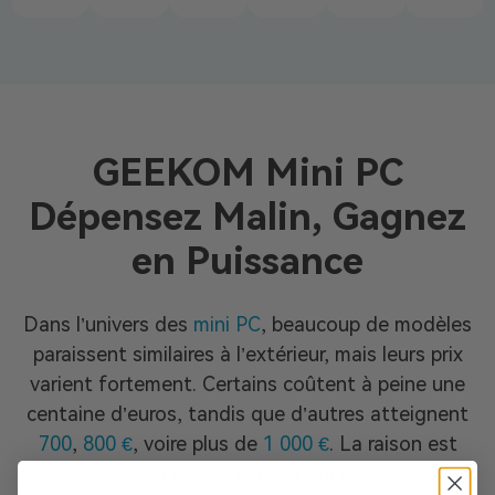
GEEKOM Mini PC
Dépensez Malin, Gagnez
en Puissance
Dans l’univers des
mini PC
, beaucoup de modèles
paraissent similaires à l’extérieur, mais leurs prix
varient fortement. Certains coûtent à peine une
centaine d’euros, tandis que d’autres atteignent
700
,
800 €
, voire plus de
1 000 €
. La raison est
simple : la performance.