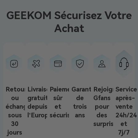
GEEKOM Sécurisez Votre
Achat
Retour
Livraison
Paiement
Garantie
Rejoignez
Service
ou
gratuite
sûr
de
Gfans
après-
échange
depuis
et
trois
pour
vente
sous
l’Europe
sécurisé
ans
des
24h/24
30
surprises
et
jours
7j/7