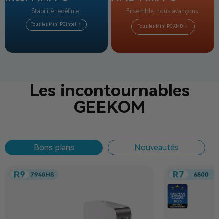
Stabilité redéfinie.
Ensemble, nous avançons.
Tous les Mini PC Intel
Tous les Mini PC AMD
Les incontournables
GEEKOM
Bons plans
Nouveautés