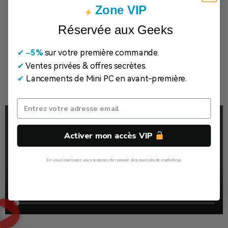
Zone VIP
Seuls les
mini PC puissants
peuvent répondre aux
Réservée aux Geeks
besoins exigeants des
professionnels
en
multitâche,
des gamers
en quête de performance
✔
​
–5%
sur votre première commande.
compacte et des
créateurs de contenu
qui
✔
Ventes privées & offres secrètes.
recherchent des outils fiables pour libérer leur
✔
Lancements de Mini PC en avant-première.
créativité.
Activer mon accès VIP
En vous inscrivant, vous acceptez de recevoir des courriels de marketing.
Non, Merci