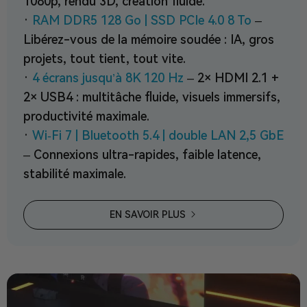
1080p, rendu 3D, création fluide.
·
RAM DDR5 128 Go | SSD PCIe 4.0 8 To
–
Libérez-vous de la mémoire soudée : IA, gros
projets, tout tient, tout vite.
·
4 écrans jusqu’à 8K 120 Hz
– 2× HDMI 2.1 +
2× USB4 : multitâche fluide, visuels immersifs,
productivité maximale.
·
Wi‑Fi 7 | Bluetooth 5.4 | double LAN 2,5 GbE
– Connexions ultra-rapides, faible latence,
stabilité maximale.
EN SAVOIR PLUS