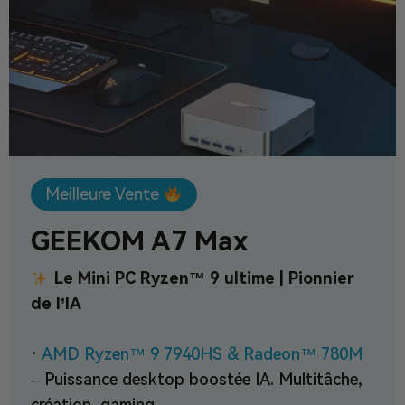
Meilleure Vente
GEEKOM A7 Max
Le Mini PC Ryzen™ 9 ultime | Pionnier
de l’IA
·
AMD Ryzen™ 9 7940HS & Radeon™ 780M
– Puissance desktop boostée IA. Multitâche,
création, gaming.