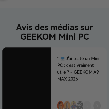
Avis des médias sur
GEEKOM Mini PC
J'ai testé un Mini
Ce 
PC : c'est vraiment
vra
utile ? - GEEKOM A9
un P
MAX 2026
(GE
202