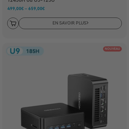
12450H ou U5-125U
499,00
€
–
659,00
€
EN SAVOIR PLUS
NOUVEAU