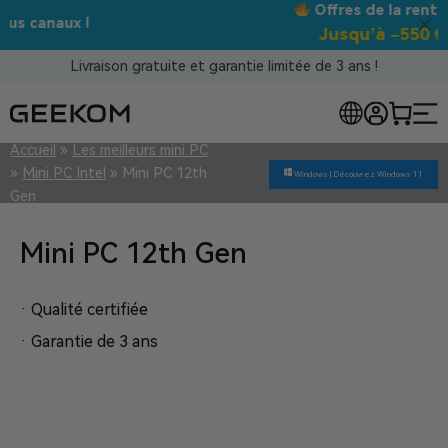
Offres de la rentrée :
Jusqu’à –550 €
Livraison gratuite et garantie limitée de 3 ans !
Accueil
»
Les meilleurs mini PC
»
Mini PC Intel
»
Mini PC 12th
Windows |
Découvrez Windows 11
Gen
Mini PC 12th Gen
· Qualité certifiée
· Garantie de 3 ans