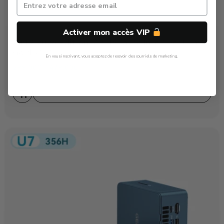
Activer mon accès VIP
Air12 2026 Edition
Mini PC avec Intel® Pentium®
Gold 7505
En vous inscrivant, vous acceptez de recevoir des courriels de marketing.
299,00
€
–
479,00
€
Non, Merci
EN SAVOIR PLUS