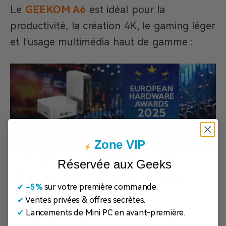
Le
GEEKOM A6
est idéal pour la
productivité, la création 4K, le gaming léger
et l’usage multimédia haut de gamme :
Zone VIP
Processeur : AMD Ryzen™ 7 6800 –
Réservée aux Geeks
remarquable en multitâche et création de
✔
​
–5%
sur votre première commande.
contenu.
✔
Ventes privées & offres secrètes.
Graphiques : Radeon™ 680M –
✔
Lancements de Mini PC en avant-première.
excellentes performances sans carte