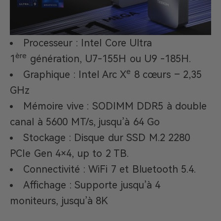
Processeur : Intel Core Ultra
ère
1
génération, U7-155H ou U9 -185H.
e
Graphique : Intel Arc X
8 cœurs – 2,35
GHz
Mémoire vive : SODIMM DDR5 à double
canal à 5600 MT/s, jusqu’à 64 Go
Stockage : Disque dur SSD M.2 2280
PCIe Gen 4×4, up to 2 TB.
Connectivité : WiFi 7 et Bluetooth 5.4.
Affichage : Supporte jusqu’à 4
moniteurs, jusqu’à 8K