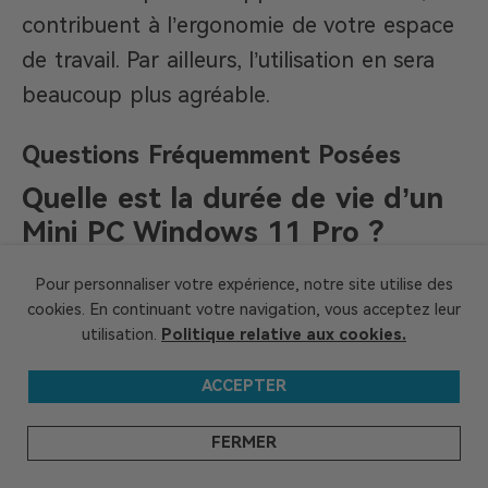
contribuent à l’ergonomie de votre espace
de travail. Par ailleurs, l’utilisation en sera
beaucoup plus agréable.
Questions Fréquemment Posées
Quelle est la durée de vie d’un
Mini PC Windows 11 Pro ?
Un mini PC sous Windows 11 peut durer
Pour personnaliser votre expérience, notre site utilise des
cookies. En continuant votre navigation, vous acceptez leur
entre 3 et 7 ans. Sa durée de vie dépend de
utilisation.
Politique relative aux cookies.
l’intensité de l’utilisation. La maintenance
accordée prolonge également cette
ACCEPTER
longévité.
FERMER
Puis-je jouer à des jeux AAA sur