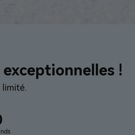
 exceptionnelles !
limité.
0
onds