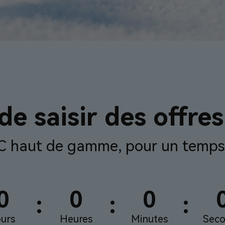
e saisir des offres
C haut de gamme, pour un temps 
0
0
0
:
:
:
ours
Heures
Minutes
Sec