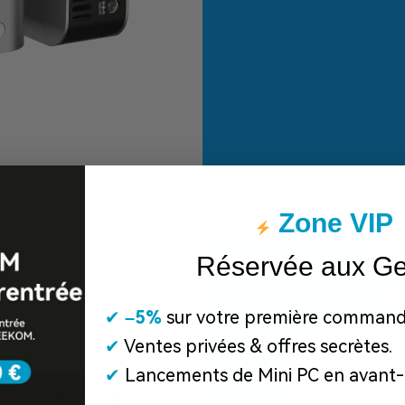
Zone VIP
G
Réservée aux G
Puissa
✔
​
–5%
sur votre première command
✔
Ventes privées & offres secrètes.
-70
✔
Lancements de Mini PC en avant-