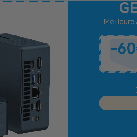
GE
Meilleure 
-60