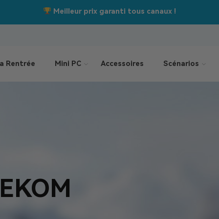
Jusqu’à –550 €
Offres de la rentrée :
a Rentrée
Mini PC
Accessoires
Scénarios
GEEKOM