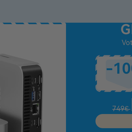
G
Vot
-10
749€