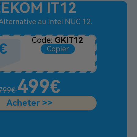
EKOM IT12
Alternative au Intel NUC 12.
Code:
GKIT12
€
Copier
499€
799€
Acheter >>