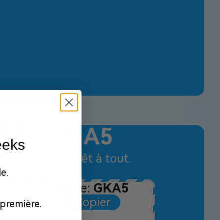
EEKOM A5
eeks
nt. Compact. Prêt à tout.
e.
Code:
GKA5
€
Copier
première.