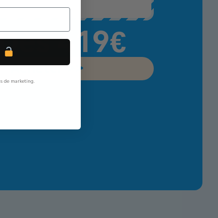
Dès 419€
P
Acheter >>
ls de marketing.