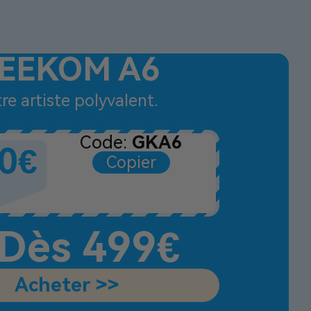
EEKOM A6
re artiste polyvalent.
Code:
GKA6
0€
Copier
Dès 499€
Acheter >>