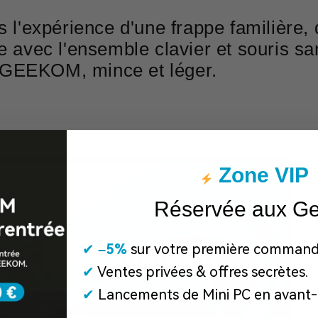
s l'expérience d'une frappe familière, de
e avec l'ensemble clavier et souris s
GEEKOM, mince et léger.
Zone VIP
Réservée aux G
✔
​
–5%
sur votre première command
✔
Ventes privées & offres secrètes.
✔
Lancements de Mini PC en avant-