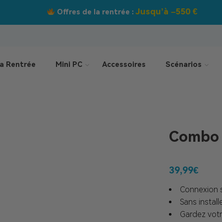
Jusqu’à –550 €
Offres de la rentrée :
a Rentrée
Mini PC
Accessoires
Scénarios
Combo c
39,99
€
Connexion s
Sans install
Gardez votr