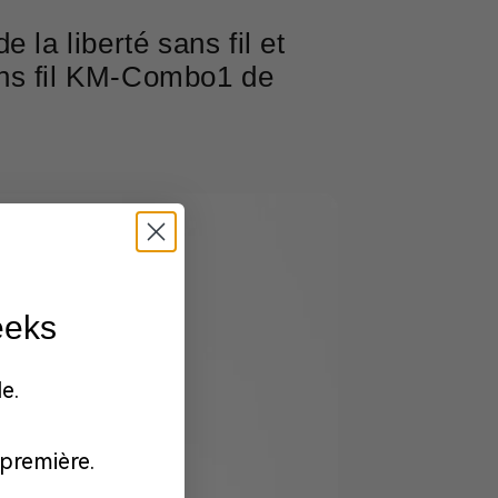
 la liberté sans fil et
ans fil KM-Combo1 de
eeks
e.
première.