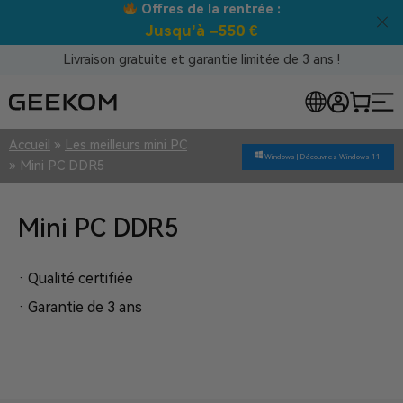
Offres de la rentrée :
Jusqu’à –550 €
Livraison gratuite et garantie limitée de 3 ans !
Accueil
»
Les meilleurs mini PC
Windows |
Découvrez Windows 11
»
Mini PC DDR5
Mini PC DDR5
· Qualité certifiée
· Garantie de 3 ans