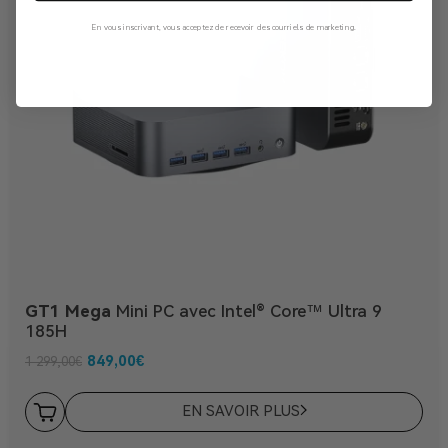
En vous inscrivant, vous acceptez de recevoir des courriels de marketing.
Non, Merci
GT1 Mega
Mini PC avec Intel® Core™ Ultra 9
185H
849,00
€
1 299,00
€
EN SAVOIR PLUS