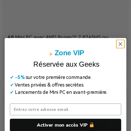
A8
Mini PC avec AMD Ryzen™ 7 8745HS ou
Ryzen™ 9 8945HS
Zone VIP
649,00
€
–
959,00
€
Réservée aux Geeks
EN SAVOIR PLUS
✔
​
–5%
sur votre première commande.
✔
Ventes privées & offres secrètes.
✔
Lancements de Mini PC en avant-première.
Activer mon accès VIP