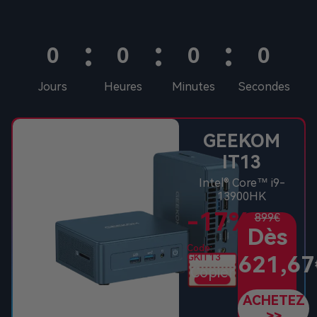
:
:
:
0
0
0
0
Jours
Heures
Minutes
Secondes
GEEKOM
IT13
Intel® Core™ i9-
13900HK
-17%
899€
Dès
Code:
621,67
GKIT13
Copier
ACHETEZ
>>