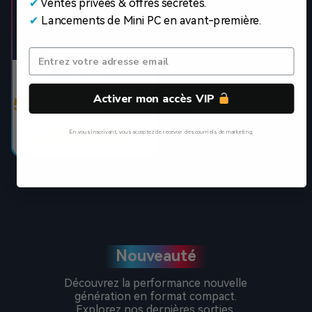
✔
Ventes privées & offres secrètes.
✔
Lancements de Mini PC en avant-première.
GEEKOM IT12
Intel® Core™ i7-1280P
Activer mon accès VIP
584,1€
759€
En vous inscrivant, vous acceptez de recevoir des courriels de marketing.
ACHETEZ >>
Non, Merci
Nouveauté
Découvrez la performance nouvelle
génération en format compact.
Explorez nos dernières sorties.