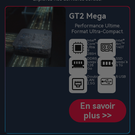
GT2 Mega
Performance Ultime.
Format Ultra-Compact.
Intel®
Intel®
Core™
Arc™
Ultra
140T
9
285H
DDR5
SSD
jusqu’à
jusqu’à
128
6 To
Go
Double
8 USB
LAN
2,5G
En savoir
plus >>