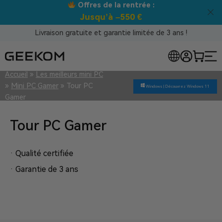
Offres de la rentrée :
Jusqu’à –550 €
Livraison gratuite et garantie limitée de 3 ans !
Accueil
»
Les meilleurs mini PC
»
Mini PC Gamer
»
Tour PC
Windows |
Découvrez Windows 11
Gamer
Tour PC Gamer
· Qualité certifiée
· Garantie de 3 ans