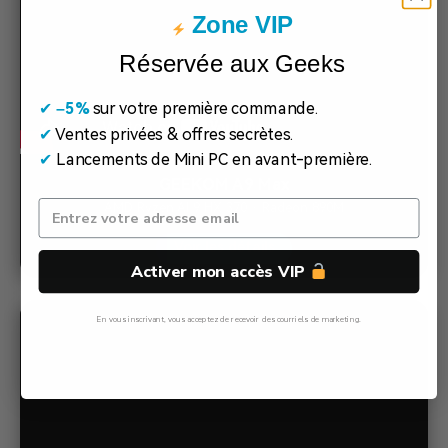
Zone VIP
Réservée aux Geeks
✔
​
–5%
sur votre première commande.
✔
Ventes privées & offres secrètes.
✔
Lancements de Mini PC en avant-première.
GEEKOM A9 Max
AMD Ryzen AI 9 HX 370 · Radeon 890M
Voir les détails
Activer mon accès VIP
En vous inscrivant, vous acceptez de recevoir des courriels de marketing.
Non, Merci