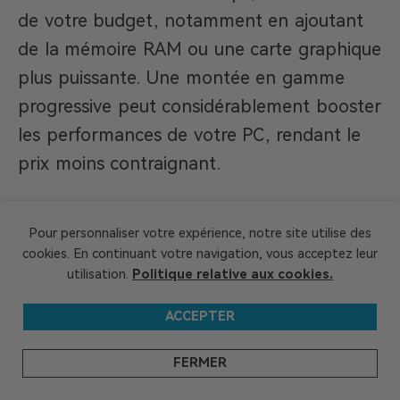
de votre budget, notamment en ajoutant
de la mémoire RAM ou une carte graphique
plus puissante. Une montée en gamme
progressive peut considérablement booster
les performances de votre PC, rendant le
prix moins contraignant.
En savoir plus sur :
Est-ce que 16 Go
Pour personnaliser votre expérience, notre site utilise des
de RAM sont suffisants pour le
cookies. En continuant votre navigation, vous acceptez leur
utilisation.
Politique relative aux cookies.
gaming ? Guide ultime
ACCEPTER
2. Choisir le bon écran
FERMER
Un écran
adapté aux capacités de votre PC