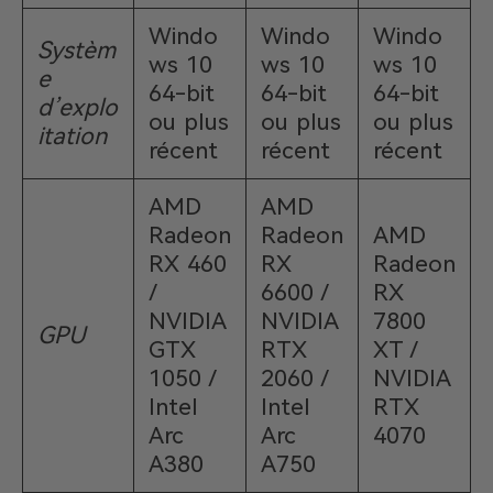
Windo
Windo
Windo
Systèm
ws 10
ws 10
ws 10
e
64-bit
64-bit
64-bit
d’explo
ou plus
ou plus
ou plus
itation
récent
récent
récent
AMD
AMD
Radeon
Radeon
AMD
RX 460
RX
Radeon
/
6600 /
RX
NVIDIA
NVIDIA
7800
GPU
GTX
RTX
XT /
1050 /
2060 /
NVIDIA
Intel
Intel
RTX
Arc
Arc
4070
A380
A750