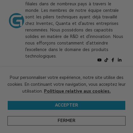
filiales dans de nombreux pays à travers le
monde. Les membres de notre équipe centrale
sont les piliers techniques ayant déjà travaillé
chez Inventec, Quanta et d'autres entreprises
renommées. Nous possédons des capacités
solides en matière de R&D et d'innovation. Nous
nous efforçons constamment d'atteindre
l'excellence dans le domaine des produits
technologiques.
Vous aimez cet article ?
Vous l’avez
Pour personnaliser votre expérience, notre site utilise des
trouvé utile ? N’hésitez pas à laisser un
cookies. En continuant votre navigation, vous acceptez leur
commentaire et partager votre avis avec
utilisation.
Politique relative aux cookies.
notre communauté ! Vos expériences et
ACCEPTER
idées comptent.
FERMER
Articles Connexes