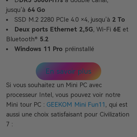
D
DR5 5600MT/s
à double canal,
jusqu’à
64 Go
SSD M.2 2280 PCIe 4.0 ×4, jusqu’à
2 To
Deux ports Ethernet 2,5G
, Wi-Fi
6E
et
Bluetooth®
5.2
Windows 11 Pro
préinstallé
En savoir plus
Si vous souhaitez un Mini PC avec
processeur Intel, vous pouvez voir notre
Mini tour PC :
GEEKOM Mini Fun11
, qui est
aussi une choix satisfaisant pour Civilization
7 :