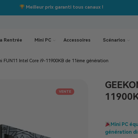
Jusqu’à –550 €
Offres de la rentrée :
a Rentrée
Mini PC
Accessoires
Scénarios
 FUN11 Intel Core i9-11900KB de 11ème génération
GEEKOM
VENTE
11900K
Mini PC équ
génération d