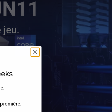
UN11
 jeu.
eeks
e.
première.