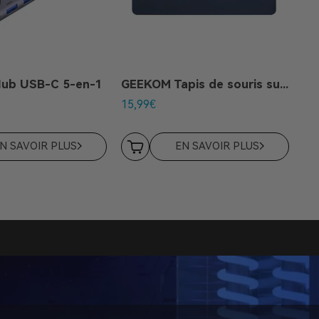
ub USB-C 5-en-1
GEEKOM Tapis de souris sur mesure
15,99
€
39
N SAVOIR PLUS
EN SAVOIR PLUS