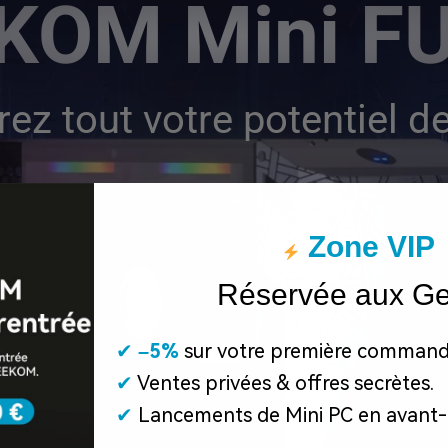
KOM Mini F
rez tout votre potentiel de
Zone VIP
Réservée aux G
✔
​
–5%
sur votre première command
✔
Ventes privées & offres secrètes.
✔
Lancements de Mini PC en avant-