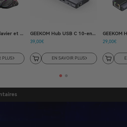
GEEKOM Combo clavier et souris de jeux
GEEKOM Hub USB C 10-en-1
GEEKOM H
39,00
€
29,00
€
R PLUS
EN SAVOIR PLUS
E
taires