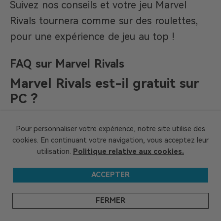
Suivez nos conseils et votre jeu Marvel
Rivals tournera comme sur des roulettes,
pour une expérience de jeu au top !
FAQ sur Marvel Rivals
Marvel Rivals est-il gratuit sur
PC ?
Oui,
Marvel Rivals
est gratuit sur PC. Vous
Pour personnaliser votre expérience, notre site utilise des
pouvez jouer avec vos amis sur PS5 ou
cookies. En continuant votre navigation, vous acceptez leur
Xbox Series X/S sans problème. Pour bien
utilisation.
Politique relative aux cookies.
jouer sur PC, il faut au moins Windows 10,
ACCEPTER
16 Go de RAM et une carte graphique GTX
1060. Si vous avez une RTX 2060 SUPER et
FERMER
32 Go de RAM, ce sera encore mieux. Le jeu