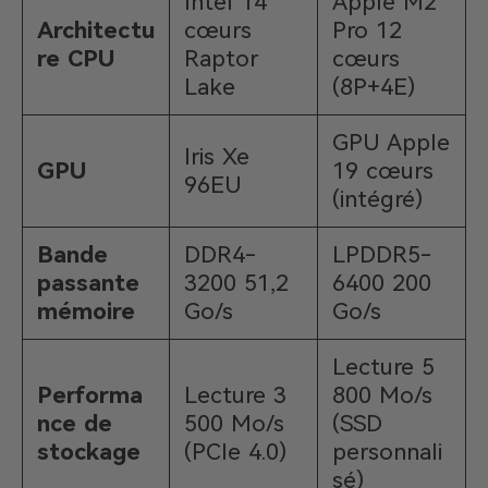
Intel 14
Apple M2
Architectu
cœurs
Pro 12
re CPU
Raptor
cœurs
Lake
(8P+4E)
GPU Apple
Iris Xe
GPU
19 cœurs
96EU
(intégré)
Bande
DDR4-
LPDDR5-
passante
3200 51,2
6400 200
mémoire
Go/s
Go/s
Lecture 5
Performa
Lecture 3
800 Mo/s
nce de
500 Mo/s
(SSD
stockage
(PCIe 4.0)
personnali
sé)