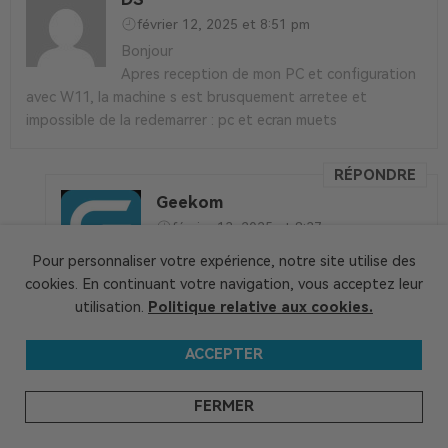
février 12, 2025 et 8:51 pm
Bonjour
Apres reception de mon PC et configuration
avec W11, la machine s est brusquement arretee et
impossible de la redemarrer : pc et ecran muets
RÉPONDRE
Geekom
février 13, 2025 et 8:37 am
Bonjour,
Pour personnaliser votre expérience, notre site utilise des
Nous vous remercions pour votre
cookies. En continuant votre navigation, vous acceptez leur
soutien à GEEKOM.
utilisation.
Politique relative aux cookies.
Votre problème a été transmis au service clientèle,
nous vous contacterons dans les prochains jours pour
ACCEPTER
que vous puissiez résoudre le problème, merci de
patienter.
FERMER
Cordialement,
GEEKOM