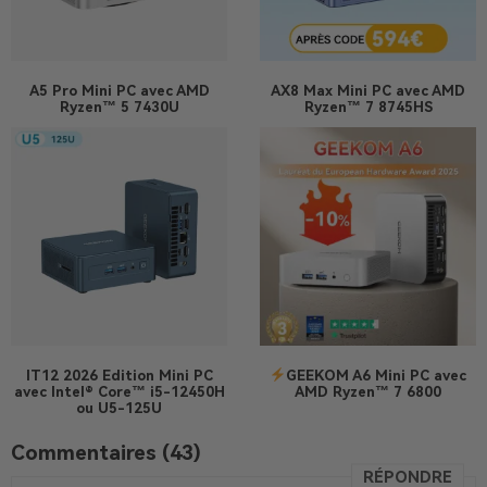
A5 Pro
Mini PC avec AMD
AX8 Max
Mini PC avec AMD
Ryzen™ 5 7430U
Ryzen™ 7 8745HS
IT12 2026 Edition
Mini PC
GEEKOM A6 Mini PC avec
avec Intel® Core™ i5-12450H
AMD Ryzen™ 7 6800
ou U5-125U
Commentaires (43)
RÉPONDRE