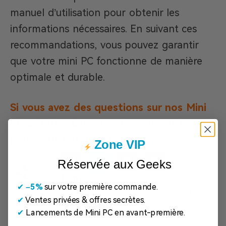
manuel d’utilisation pour obtenir les
informations nécessaires. En suivant ces
recommandations, vous pouvez garantir
que votre mini PC fonctionne de manière
optimale et durable.
Si vous avez des questions sur nos Mini
PC achetés, laissez votre commentaire
pour vous entendre!
Zone VIP
Réservée aux Geeks
Geekom
✔
​
–5%
sur votre première commande.
GEEKOM a établi son siège de recherche et
✔
Ventes privées & offres secrètes.
développement à Taïwan et possède plusieurs
✔
Lancements de Mini PC en avant-première.
filiales dans de nombreux pays à travers le
monde. Les membres de notre équipe centrale