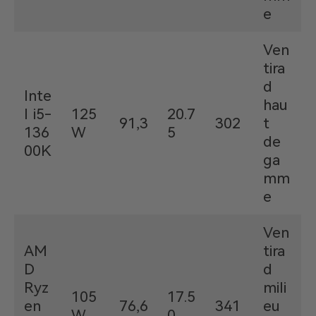
e
Ven
tira
d
Inte
hau
l i5-
125
20.7
91,3
302
t
136
W
5
de
00K
ga
mm
e
Ven
AM
tira
D
d
Ryz
mili
105
17.5
en
76,6
341
eu
W
0