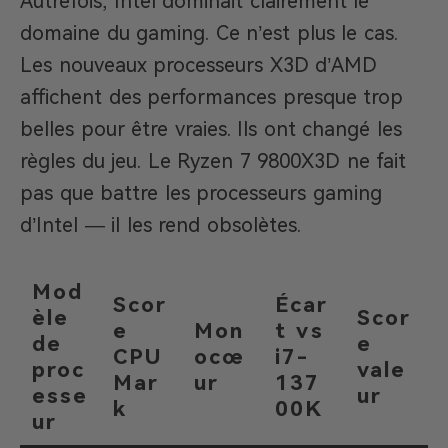
Autrefois, Intel dominait clairement le
domaine du gaming. Ce n’est plus le cas.
Les nouveaux processeurs X3D d’AMD
affichent des performances presque trop
belles pour être vraies. Ils ont changé les
règles du jeu. Le Ryzen 7 9800X3D ne fait
pas que battre les processeurs gaming
d’Intel — il les rend obsolètes.
Mod
Scor
Écar
èle
Scor
e
Mon
t vs
de
e
CPU
ocœ
i7-
proc
vale
Mar
ur
137
esse
ur
k
00K
ur