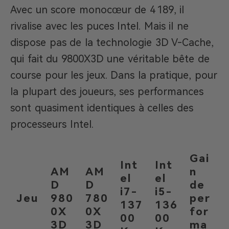
Avec un score monocœur de 4 189, il
rivalise avec les puces Intel. Mais il ne
dispose pas de la technologie 3D V-Cache,
qui fait du 9800X3D une véritable bête de
course pour les jeux. Dans la pratique, pour
la plupart des joueurs, ses performances
sont quasiment identiques à celles des
processeurs Intel.
Gai
Int
Int
AM
AM
n
el
el
D
D
de
i7-
i5-
Jeu
980
780
per
137
136
0X
0X
for
00
00
3D
3D
ma