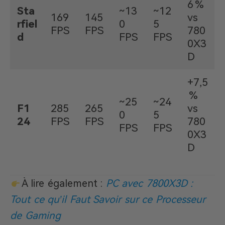
6 %
Sta
~13
~12
169
145
vs
rfiel
0
5
FPS
FPS
780
d
FPS
FPS
0X3
D
+7,5
%
~25
~24
F1
285
265
vs
0
5
24
FPS
FPS
780
FPS
FPS
0X3
D
À lire également :
PC avec 7800X3D :
Tout ce qu’il Faut Savoir sur ce Processeur
de Gaming