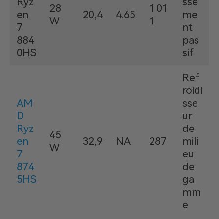
Ryz
sse
28
1 01
en
20,4
4.65
me
W
1
7
nt
884
pas
0HS
sif
Ref
roidi
AM
sse
D
ur
Ryz
de
45
en
32,9
NA
287
mili
W
7
eu
874
de
5HS
ga
mm
e