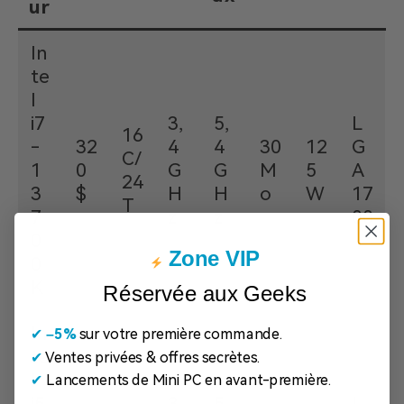
ur
In
te
l
i7
3,
5,
L
16
-
32
4
4
30
12
G
C/
1
0
G
G
M
5
A
24
3
$
H
H
o
W
17
T
7
z
z
00
0
Zone VIP
0
K
Réservée aux Geeks
In
✔
​
–5%
sur votre première commande.
te
✔
Ventes privées & offres secrètes.
l
✔
Lancements de Mini PC en avant-première.
i5
3,
5,
L