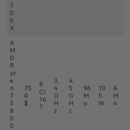
7
0
0
X
A
M
D
R
yz
e
3,
4,
8
n
75
4
5
96
10
A
C/
7
0
G
G
M
5
M
16
5
$
H
H
o
W
4
T
8
z
z
0
0