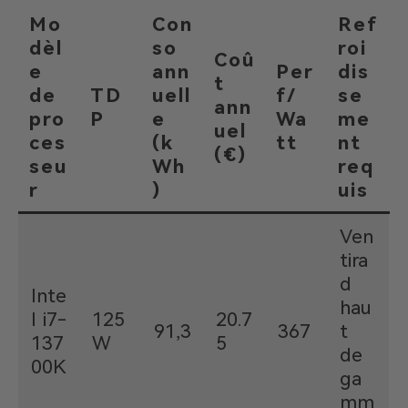
Mo
Con
Ref
dèl
so
roi
Coû
e
ann
Per
dis
t
de
TD
uell
f/
se
ann
pro
P
e
Wa
me
uel
ces
(k
tt
nt
(€)
seu
Wh
req
r
)
uis
Ven
tira
d
Inte
hau
l i7-
125
20.7
91,3
367
t
137
W
5
de
00K
ga
mm