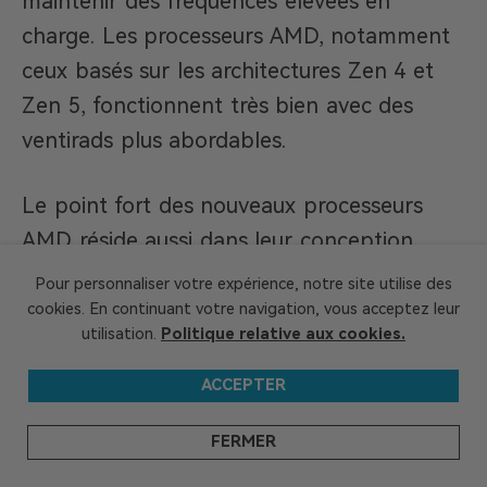
maintenir des fréquences élevées en
charge. Les processeurs AMD, notamment
ceux basés sur les architectures Zen 4 et
Zen 5, fonctionnent très bien avec des
ventirads plus abordables.
Le point fort des nouveaux processeurs
AMD réside aussi dans leur conception
thermique. Sur le 9800X3D, il y a plus
Pour personnaliser votre expérience, notre site utilise des
d’espace entre la puce cache et le substrat,
cookies. En continuant votre navigation, vous acceptez leur
utilisation.
Politique relative aux cookies.
ce qui permet aux cœurs de se placer
directement sur l’IHS intégré. Ce
ACCEPTER
changement facilite la dissipation
FERMER
thermique et permet de maintenir des
fréquences plus élevées, ce qui explique en