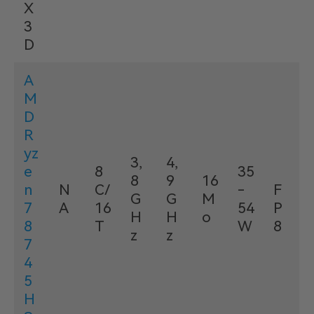
X
3
D
A
M
D
R
yz
3,
4,
e
8
35
8
9
16
n
N
C/
-
F
G
G
M
7
A
16
54
P
H
H
o
8
T
W
8
z
z
7
4
5
H