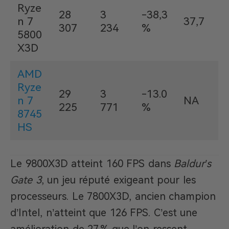
Ryze
28
3
-38,3
n 7
37,7
307
234
%
5800
X3D
AMD
Ryze
29
3
-13.0
n 7
NA
225
771
%
8745
HS
Le 9800X3D atteint 160 FPS dans
Baldur’s
Gate 3
, un jeu réputé exigeant pour les
processeurs. Le 7800X3D, ancien champion
d’Intel, n’atteint que 126 FPS. C’est une
amélioration de 27 % que l’on ressent