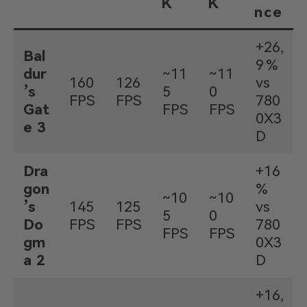
K
K
nce
+26,
Bal
9 %
dur
~11
~11
160
126
vs
’s
5
0
FPS
FPS
780
Gat
FPS
FPS
0X3
e 3
D
Dra
+16
gon
%
~10
~10
’s
145
125
vs
5
0
Do
FPS
FPS
780
FPS
FPS
gm
0X3
a 2
D
+16,