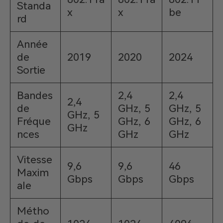
Standa
x
x
be
rd
Année
de
2019
2020
2024
Sortie
Bandes
2,4
2,4
2,4
de
GHz, 5
GHz, 5
GHz, 5
Fréque
GHz, 6
GHz, 6
GHz
nces
GHz
GHz
Vitesse
9,6
9,6
46
Maxim
Gbps
Gbps
Gbps
ale
Métho