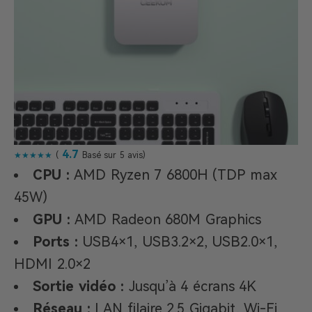
4.7
★★★★★
(
Basé sur 5 avis)
CPU :
AMD Ryzen 7 6800H (TDP max
45W)
GPU :
AMD Radeon 680M Graphics
Ports :
USB4×1, USB3.2×2, USB2.0×1,
HDMI 2.0×2
Sortie vidéo :
Jusqu’à 4 écrans 4K
Réseau :
LAN filaire 2.5 Gigabit, Wi-Fi