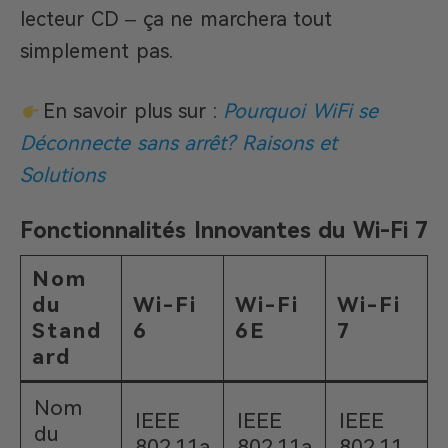
lecteur CD – ça ne marchera tout
simplement pas.
En savoir plus sur :
Pourquoi WiFi se
Déconnecte sans arrêt? Raisons et
Solutions
Fonctionnalités Innovantes du Wi-Fi 7
Nom
du
Wi-Fi
Wi-Fi
Wi-Fi
Stand
6
6E
7
ard
Nom
IEEE
IEEE
IEEE
du
802.11a
802.11a
802.11