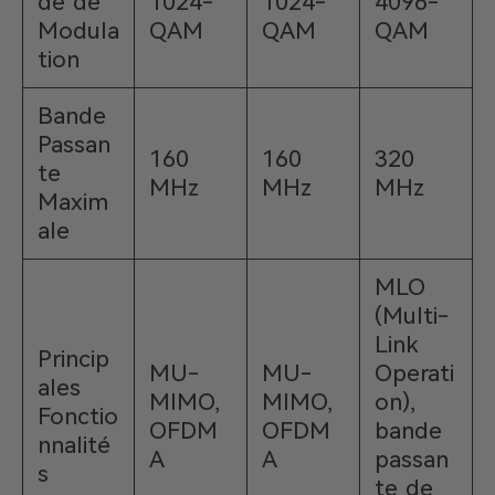
de de
1024-
1024-
4096-
Modula
QAM
QAM
QAM
tion
Bande
Passan
160
160
320
te
MHz
MHz
MHz
Maxim
ale
MLO
(Multi-
Link
Princip
MU-
MU-
Operati
ales
MIMO,
MIMO,
on),
Fonctio
OFDM
OFDM
bande
nnalité
A
A
passan
s
te de