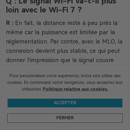
Q : Le signal Wi-Fi va-t-il plus
loin avec le Wi-Fi 7 ?
R :
En fait, la distance reste à peu près la
même car la puissance est limitée par la
réglementation. Par contre, avec le MLO, la
connexion devient plus stable, ce qui peut
donner l’impression que le signal couvre
une plus grande surface.
Pour personnaliser votre expérience, notre site utilise des
cookies. En continuant votre navigation, vous acceptez leur
utilisation.
Politique relative aux cookies.
Voilà, vous êtes maintenant incollable sur
ACCEPTER
le Wi-Fi 7 ! N’hésitez pas à partager vos
expériences et questions, on est là pour
FERMER
en discuter ensemble.