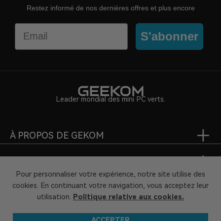
Restez informé de nos dernières offres et plus encore
Email
S'abonner
Leader mondial des mini PC verts.
À PROPOS DE GEKOM
SUPPORT
Pour personnaliser votre expérience, notre site utilise des
cookies. En continuant votre navigation, vous acceptez leur
PARTENARIAT
utilisation.
Politique relative aux cookies.
Politique de confidentialité
Termes et conditions
ACCEPTER