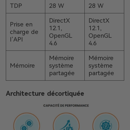
TDP
28 W
28 W
DirectX
DirectX
Prise en
12.1,
12.1,
charge de
OpenGL
OpenGL
l’API
4.6
4.6
Mémoire
Mémoire
Mémoire
système
système
partagée
partagée
Architecture décortiquée