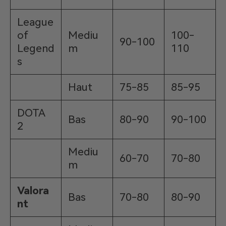
League
of
Mediu
100-
90-100
Legend
m
110
s
Haut
75-85
85-95
DOTA
Bas
80-90
90-100
2
Mediu
60-70
70-80
m
Valora
Bas
70-80
80-90
nt