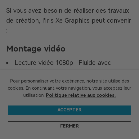
Si vous avez besoin de réaliser des travaux
de création, l’Iris Xe Graphics peut convenir
:
Montage vidéo
Lecture vidéo 1080p : Fluide avec
accélération matérielle
Pour personnaliser votre expérience, notre site utilise des
Lecture vidéo 4K : fluide avec
cookies. En continuant votre navigation, vous acceptez leur
accélération matérielle
utilisation.
Politique relative aux cookies.
Exportation vidéo (1080p) :
ACCEPTER
80 UE : Acceptable pour des travaux
d’édition basiques
FERMER
96 UE : environ 15 à 20 % plus rapide