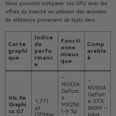
Nous pouvons comparer ces GPU avec les
offres du marché en utilisant des données
de référence provenant de tests tiers :
Indice
Foncti
Carte
de
Comp
onne
graphi
perfo
arable
mieux
que
rmanc
à
que
e
–
–
NVIDIA
NVIDIA
GeForc
GeForc
Iris Xe
e
1,771
e GTX
Graphi
MX250
pt
860M –
cs G7
(-9 %)
(3DMar
Intel