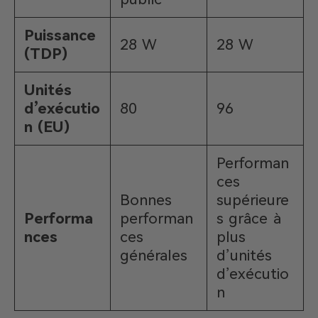
Puissance
28 W
28 W
(TDP)
Unités
d’exécutio
80
96
n (EU)
Performan
ces
Bonnes
supérieure
Performa
performan
s grâce à
nces
ces
plus
générales
d’unités
d’exécutio
n