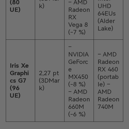
(80
– AMD
k)
UHD
UE)
Radeon
64EUs
RX
(Alder
Vega 8
Lake)
(-7 %)
–
NVIDIA
– AMD
GeForc
Radeon
Iris Xe
e
RX 460
Graphi
2,27 pt
MX450
(portab
cs G7
(3DMar
(-8 %)
le) –
(96
k)
– AMD
AMD
UE)
Radeon
Radeon
660M
740M
(-6 %)