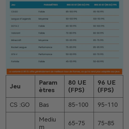
Param
80 UE
96 UE
Jeu
ètres
(FPS)
(FPS)
CS :GO
Bas
85-100
95-110
Mediu
65-75
75-85
m