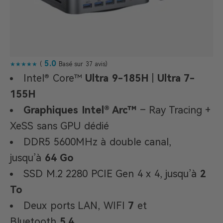
5.0
★★★★★
(
Basé sur 37 avis)
Intel® Core™
Ultra 9-185H
|
Ultra 7-
155H
Graphiques Intel® Arc™
– Ray Tracing +
XeSS sans GPU dédié
DDR5 5600MHz à double canal,
jusqu’à
64 Go
SSD M.2 2280 PCIE Gen 4 x 4, jusqu’à
2
To
Deux ports LAN, WIFI
7
et
Bluetooth
5.4