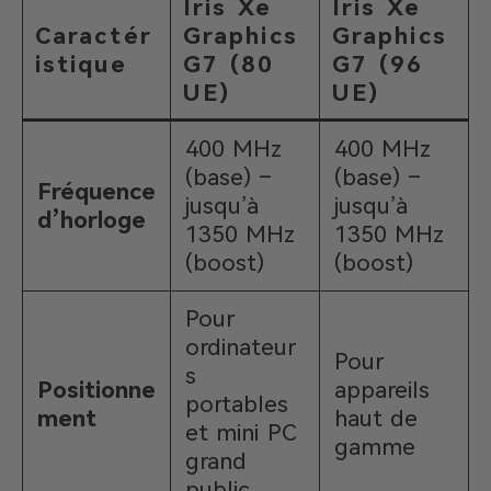
Iris Xe
Iris Xe
Caractér
Graphics
Graphics
istique
G7 (80
G7 (96
UE)
UE)
400 MHz
400 MHz
(base) –
(base) –
Fréquence
jusqu’à
jusqu’à
d’horloge
1350 MHz
1350 MHz
(boost)
(boost)
Pour
ordinateur
Pour
s
Positionne
appareils
portables
ment
haut de
et mini PC
gamme
grand
public