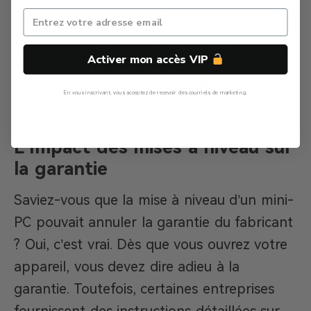
Vous connaissez désormais la réponse à la
question « Peut-on mettre à niveau un
Activer mon accès VIP
mini-PC ? », mais devez-vous
immédiatement procéder à des mises à
En vous inscrivant, vous acceptez de recevoir des courriels de marketing.
niveau ?
Non, Merci
L’Impact des mises à niveau sur
la garantie
Saviez-vous que la mise à niveau d’un mini-
PC pouvait annuler la garantie du fabricant
? Oui, c’est vrai. Dès que vous ouvrez votre
appareil, vous devez dire adieu à la
garantie. Toutefois, certaines entreprises
fournissent des instructions détaillées sur