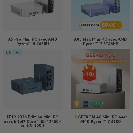
A5 Pro
Mini PC avec AMD
AX8 Max
Mini PC avec AMD
Ryzen™ 5 7430U
Ryzen™ 7 8745HS
IT12 2026 Edition
Mini PC
GEEKOM A6 Mini PC avec
avec Intel® Core™ i5-12450H
AMD Ryzen™ 7 6800
ou U5-125U