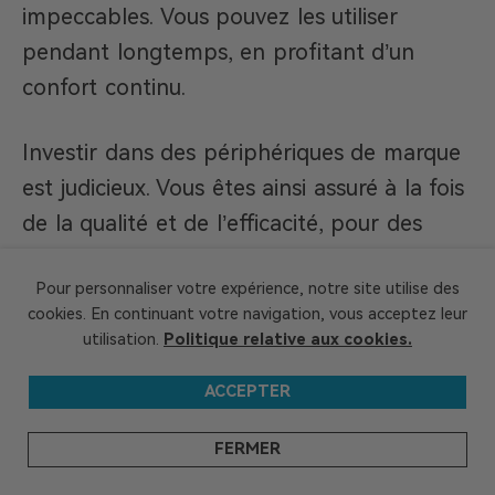
impeccables. Vous pouvez les utiliser
pendant longtemps, en profitant d’un
confort continu.
Investir dans des périphériques de marque
est judicieux. Vous êtes ainsi assuré à la fois
de la qualité et de l’efficacité, pour des
séances de gaming impeccables. Choisissez
Pour personnaliser votre expérience, notre site utilise des
donc des gadgets correspondant à votre
cookies. En continuant votre navigation, vous acceptez leur
style ou même à leur mode de vie afin
utilisation.
Politique relative aux cookies.
d’améliorer l’expérience de jeu en général.
ACCEPTER
Recommandation spéciale : le
FERMER
GEEKOM Mini IT13