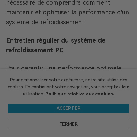
nécessaire de comprendre comment
maintenir et optimiser la performance d’un
système de refroidissement.
Entretien régulier du système de
refroidissement PC
Pour garantir une performance optimale,
un entretien préventif des composants du
Pour personnaliser votre expérience, notre site utilise des
dispositif de refroidissement est nécessaire.
cookies. En continuant votre navigation, vous acceptez leur
utilisation.
Politique relative aux cookies.
Pour ce faire, il est possible de planifier des
nettoyages réguliers des dissipateurs et des
ACCEPTER
ventilateurs pour éviter l’accumulation de la
FERMER
poussière. Il est préférable d’opter pour
l’utilisation de l’air comprimé afin