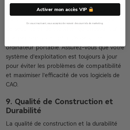
Activer mon accès VIP
En optant pour Windows 11 Professionnel,
vous bénéficiez des dernières mises à jour
En vous inscrivant, vous acceptez de recevoir des courriels de marketing.
de sécurité et de stabilité, garantissant ainsi
Non, Merci
une performance optimale de votre
ordinateur portable. Assurez-vous que votre
système d’exploitation est toujours à jour
pour éviter les problèmes de compatibilité
et maximiser l’efficacité de vos logiciels de
CAO.
9. Qualité de Construction et
Durabilité
La qualité de construction et la durabilité