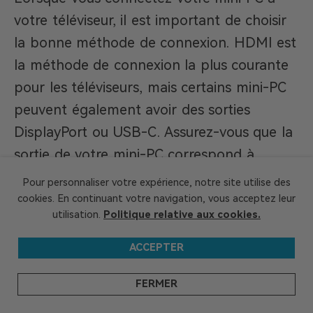
votre téléviseur, il est important de choisir
la bonne méthode de connexion. HDMI est
la méthode de connexion la plus courante
pour les téléviseurs, mais certains mini-PC
peuvent également avoir des sorties
DisplayPort ou USB-C. Assurez-vous que la
sortie de votre mini-PC correspond à
l’entrée de votre téléviseur.
Pour personnaliser votre expérience, notre site utilise des
cookies. En continuant votre navigation, vous acceptez leur
2. Configurez vos paramètres
utilisation.
Politique relative aux cookies.
d’affichage
ACCEPTER
Une fois que vous avez connecté votre mini
FERMER
PC à votre téléviseur, vous devrez