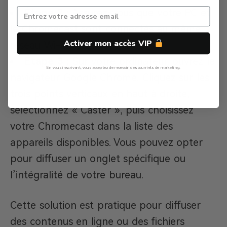
Étape 2 :
Assurez-vous que votre PC et
le Chromecast sont connectés au même
Activer mon accès VIP
réseau Wi-Fi.​
Étape 3 :
Sur votre ordinateur, ouvrez le
En vous inscrivant, vous acceptez de recevoir des courriels de marketing.
navigateur Google Chrome. Cliquez sur les
Non, Merci
trois points verticaux en haut à droite,
sélectionnez « Caster », puis choisissez
votre Chromecast dans la liste des
appareils disponibles. Vous pouvez opter
pour diffuser un onglet spécifique ou
l’intégralité de votre bureau.​
Cette solution est pratique pour diffuser
des contenus en ligne ou des fichiers