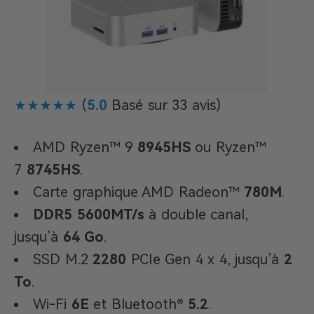
★★★★★
(
5.0
Basé sur 33 avis)
AMD Ryzen™ 9
8945HS
ou Ryzen™
7
8745HS
.
Carte graphique AMD Radeon™
780M
.
DDR5 5600MT/s
à double canal,
jusqu’à
64 Go
.
SSD M.2
2280
PCIe Gen 4 x 4, jusqu’à
2
To
.
Wi-Fi
6E
et Bluetooth®
5.2
.