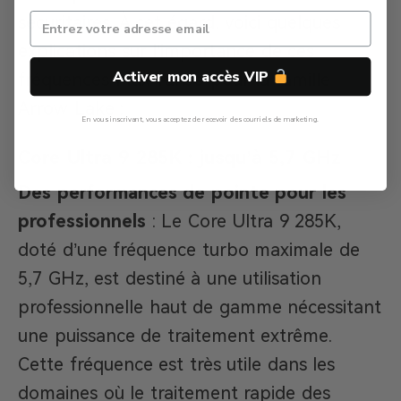
sécuritaires. À cet égard, voici quelques
explications sur l’importance de ces
Activer mon accès VIP
fréquences Max Turbo pour la famille
Arrow Lake :
En vous inscrivant, vous acceptez de recevoir des courriels de marketing.
Non, Merci
Core Ultra 9 285K : jusqu’à 5,7 GHz
Des performances de pointe pour les
professionnels
: Le Core Ultra 9 285K,
doté d’une fréquence turbo maximale de
5,7 GHz, est destiné à une utilisation
professionnelle haut de gamme nécessitant
une puissance de traitement extrême.
Cette fréquence est très utile dans les
domaines où le traitement rapide des