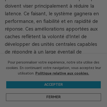
doivent viser principalement à réduire la
latence. Ce faisant, le système gagnera en
performance, en fiabilité et en rapidité de
réponse. Ces améliorations apportées aux
caches reflètent la volonté d’Intel de
développer des unités centrales capables
de répondre à un large éventail de
demandes des plateformes informatiques
Pour personnaliser votre expérience, notre site utilise des
modernes.
cookies. En continuant votre navigation, vous acceptez leur
utilisation.
Politique relative aux cookies.
Le lac Arrow sera-t-il propice aux jeux
ACCEPTER
?
Core Ultra 9 285K：
FERMER