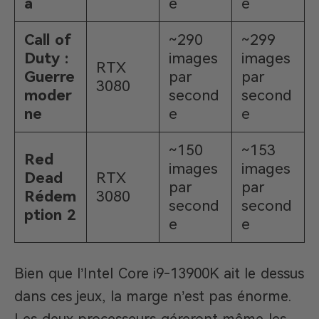
a
e
e
Call of
~290
~299
Duty :
images
images
RTX
Guerre
par
par
3080
moder
second
second
ne
e
e
~150
~153
Red
images
images
Dead
RTX
par
par
Rédem
3080
second
second
ption 2
e
e
Bien que l’Intel Core i9-13900K ait le dessus
dans ces jeux, la marge n’est pas énorme.