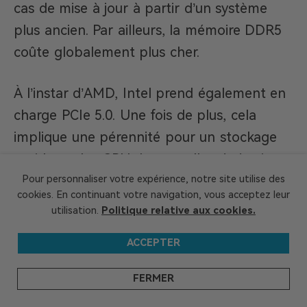
cas de mise à jour à partir d’un système
plus ancien. Par ailleurs, la mémoire DDR5
coûte globalement plus cher.
À l’instar d’AMD, Intel prend également en
charge PCIe 5.0. Une fois de plus, cela
implique une pérennité pour un stockage
rapide et des GPU de nouvelle génération.
La principale différence réside dans la
Pour personnaliser votre expérience, notre site utilise des
cookies. En continuant votre navigation, vous acceptez leur
flexibilité d’Intel. Afin de réduire les coûts, la
utilisation.
Politique relative aux cookies.
DDR4 est suffisante. Pour une meilleure
ACCEPTER
pérennité, la DDR5 reste incontournable.
FERMER
Prix et rapport qualité-prix