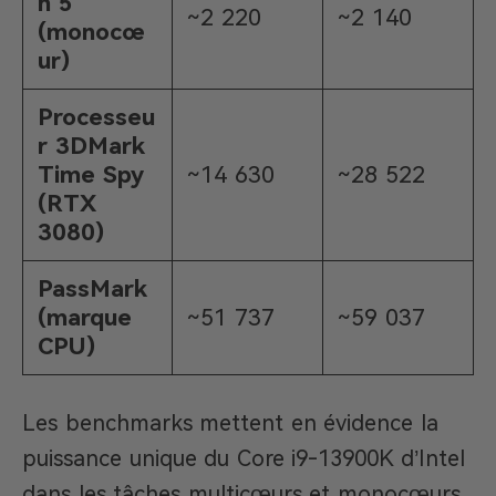
h 5
~2 220
~2 140
(monocœ
ur)
Processeu
r 3DMark
Time Spy
~14 630
~28 522
(RTX
3080)
PassMark
(marque
~51 737
~59 037
CPU)
Les benchmarks mettent en évidence la
puissance unique du Core i9-13900K d’Intel
dans les tâches multicœurs et monocœurs.