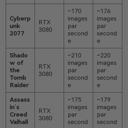
~170
~176
Cyberp
images
images
RTX
unk
par
par
3080
2077
second
second
e
e
Shado
~210
~220
w of
images
images
RTX
the
par
par
3080
Tomb
second
second
Raider
e
e
Assass
~175
~179
in
’
s
images
images
RTX
Creed
par
par
3080
Valhall
second
second