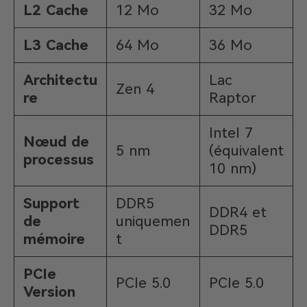
L2 Cache
12 Mo
32 Mo
L3 Cache
64 Mo
36 Mo
Architectu
Lac
Zen 4
re
Raptor
Intel 7
Nœud de
5 nm
(équivalent
processus
10 nm)
Support
DDR5
DDR4 et
de
uniquemen
DDR5
mémoire
t
PCIe
PCIe 5.0
PCIe 5.0
Version