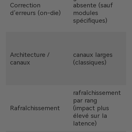
i
Correction
absente (sauf
(
d’erreurs (on-die)
modules
s
spécifiques)
f
s
i
Architecture /
canaux larges
d
canaux
(classiques)
a
s
a
rafraîchissement
r
par rang
Rafraîchissement
(impact plus
p
élevé sur la
latence)
r