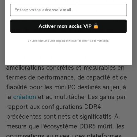
d’applications et les instabilités système.
Les travaux critiques de productivité ou de
création sont ainsi mieux protégés contre la
Activer mon accès VIP
perte de données ou la corruption de
fichiers.
En vous inscrivant, vous acceptez de recevoir des courriels de marketing.
Non, Merci
En résumé, la DDR5 apporte des
améliorations concrètes et mesurables en
termes de performance, de capacité et de
fiabilité pour les mini PC destinés au jeu, à
la
création
et au multitâche. Les gains par
rapport aux configurations DDR4
précédentes sont nets et significatifs. À
mesure que l’écosystème DDR5 mûrit, les
optimisations au niveau des plateformes