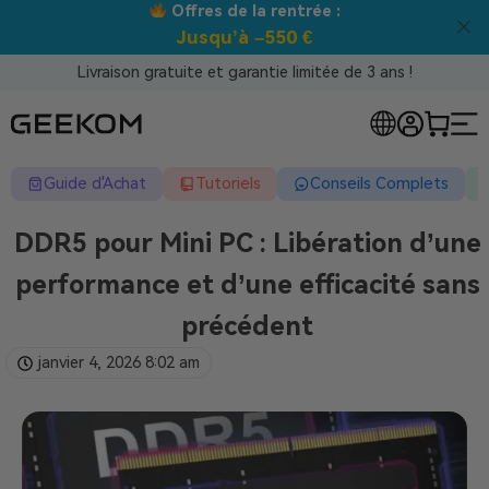
trée :
Meilleur prix garanti tou
 €
Livraison gratuite et garantie limitée de 3 ans !
Guide d'Achat
Tutoriels
Conseils Complets
DDR5 pour Mini PC : Libération d’une
performance et d’une efficacité sans
précédent
janvier 4, 2026
8:02 am