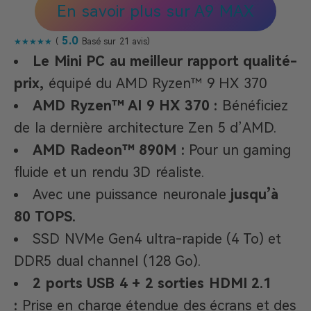
En savoir plus sur A9 MAX
5.0
★★★★★
(
Basé sur 21 avis)
Le Mini PC au meilleur rapport qualité-
prix,
équipé du AMD Ryzen™ 9 HX 370
AMD Ryzen™ AI 9 HX 370 :
Bénéficiez
de la dernière architecture Zen 5 d’AMD.
AMD Radeon™ 890M :
Pour un gaming
fluide et un rendu 3D réaliste.
Avec une puissance neuronale
jusqu’à
80 TOPS.
SSD NVMe Gen4 ultra-rapide (4 To) et
DDR5 dual channel (128 Go).
2 ports USB 4 + 2 sorties HDMI 2.1
:
Prise en charge étendue des écrans et des