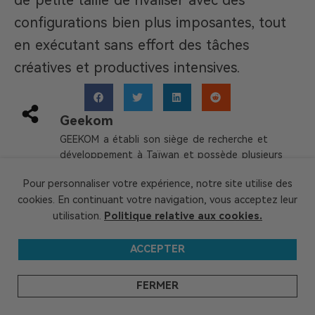
configurations bien plus imposantes, tout
en exécutant sans effort des tâches
créatives et productives intensives.
Geekom
GEEKOM a établi son siège de recherche et
développement à Taïwan et possède plusieurs
filiales dans de nombreux pays à travers le
Pour personnaliser votre expérience, notre site utilise des
monde. Les membres de notre équipe centrale
cookies. En continuant votre navigation, vous acceptez leur
sont les piliers techniques ayant déjà travaillé
utilisation.
Politique relative aux cookies.
chez Inventec, Quanta et d'autres entreprises
renommées. Nous possédons des capacités
solides en matière de R&D et d'innovation. Nous
ACCEPTER
nous efforçons constamment d'atteindre
l'excellence dans le domaine des produits
FERMER
technologiques.