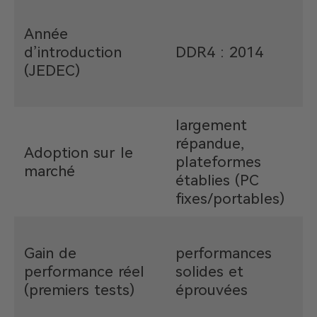
Année
d’introduction
DDR4 : 2014
2
(JEDEC)
largement
f
répandue,
;
Adoption sur le
plateformes
m
marché
établies (PC
fixes/portables)
d
+
Gain de
performances
l
performance réel
solides et
t
(premiers tests)
éprouvées
(
j