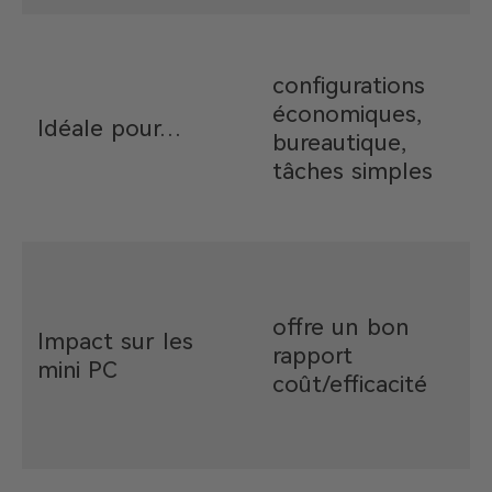
a
e
configurations
économiques,
Idéale pour…
c
bureautique,
c
tâches simples
g
p
m
offre un bon
Impact sur les
rapport
b
mini PC
coût/efficacité
e
s