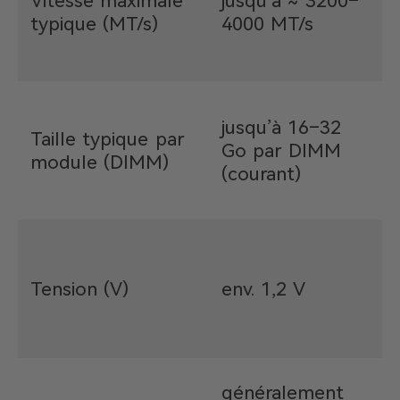
Vitesse maximale
jusqu’à ≈ 3200–
(
typique (MT/s)
4000 MT/s
c
j
jusqu’à 16–32
Taille typique par
Go par DIMM
(
module (DIMM)
(courant)
s
d
e
(
Tension (V)
env. 1,2 V
f
m
e
généralement