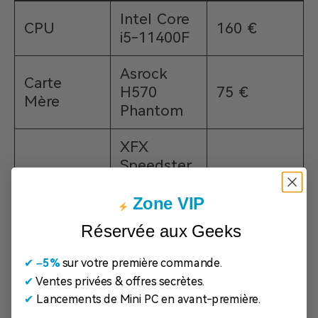
Intel Core
CPU
160 €
i5-11400F
Asrock
Carte
H570
75 €
Mère
Phantom
XFX
Speedster
GPU
SWFT105
155 €
Radeon
Zone VIP
RX 6400
Réservée aux Geeks
Silicon
✔
​
–5%
sur votre première commande.
Power
✔
Ventes privées & offres secrètes.
Value
✔
Lancements de Mini PC en avant-première.
RAM
42 €
DDR4-