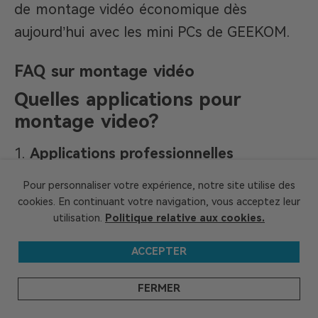
de montage vidéo économique dès
aujourd’hui avec les mini PCs de GEEKOM.
FAQ sur montage vidéo
Quelles applications pour
montage video?
1.
Applications professionnelles
Adobe Premiere Pro
– Logiciel de
Pour personnaliser votre expérience, notre site utilise des
référence pour les monteurs professionnels.
cookies. En continuant votre navigation, vous acceptez leur
utilisation.
Politique relative aux cookies.
Final Cut Pro
– Idéal pour les utilisateurs
de Mac, puissant et optimisé.
ACCEPTER
DaVinci Resolve
– Excellente alternative
gratuite avec des outils avancés.
FERMER
2.
Applications grand public