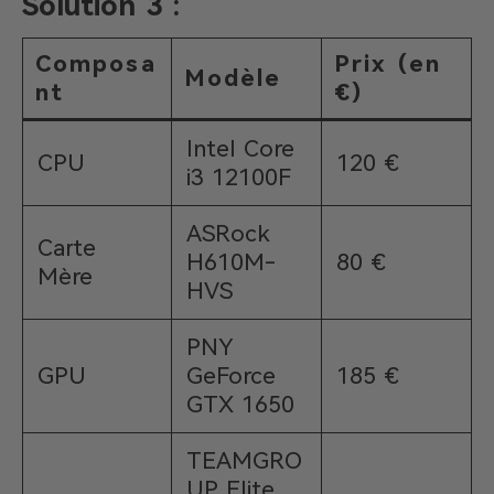
Solution 3 :
Composa
Prix (en
Modèle
nt
€)
Intel Core
CPU
120 €
i3 12100F
ASRock
Carte
H610M-
80 €
Mère
HVS
PNY
GPU
GeForce
185 €
GTX 1650
TEAMGRO
UP Elite