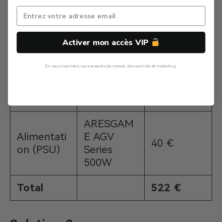
3200 (2 x
8GB)
Activer mon accès VIP
Silicon
Power M.2
En vous inscrivant, vous acceptez de recevoir des courriels de marketing.
Stockage
PCIe 3.0×4
60 €
2280 SSD
Non, Merci
(1TB)
ARESGAM
Alimentati
E AGV
40 €
on (PSU)
Series
500W
Total
522 €