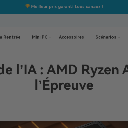
Jusqu’à –550 €
Offres de la rentrée :
a Rentrée
Mini PC
Accessoires
Scénarios
e l’IA : AMD Ryzen 
l’Épreuve