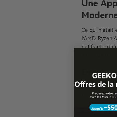
Une Appr
Modern
Ce qui n’était
l’AMD Ryzen AI
natifs et optim
locale de mod
Des Aud
L’AMD Ryzen AI
fleuron IA d’A
développeurs,
annonce d’aill