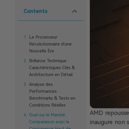
Contents
Le Processeur
Révolutionnaire d’une
Nouvelle Ère
Brillance Technique :
Caractéristiques Clés &
Architecture en Détail
Analyse des
Performances :
Benchmarks & Tests en
Conditions Réelles
AMD repousse s
Duel sur le Marché :
inaugure non s
Comparaison avec la
Concurrence Haut de