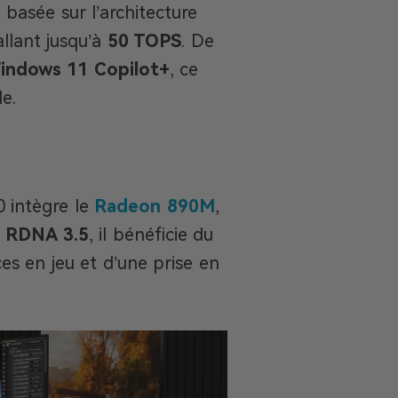
 basée sur l’architecture
allant jusqu’à
50 TOPS
. De
indows 11 Copilot+
, ce
le.
 intègre le
Radeon 890M
,
e
RDNA 3.5
, il bénéficie du
s en jeu et d’une prise en