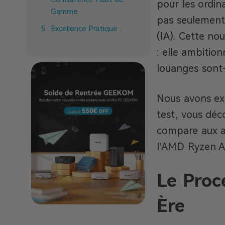
pour les ordin
Gamme
pas seulement 
Excellence Pratique :
(IA). Cette no
Applications Réelles &
: elle ambitio
Cas d’Usage
louanges sont-e
Systèmes Premium
avec HX 370 : Les
Meilleures Intégrations
Nous avons exa
Focus : GEEKOM A9
test, vous déc
Max – Le Nouveau
compare aux au
Porte-Étendard de l’IA
l’AMD Ryzen A
Conclusion :
Recommandation
Le Proc
d’Achat & Perspective
d’Avenir
Ère