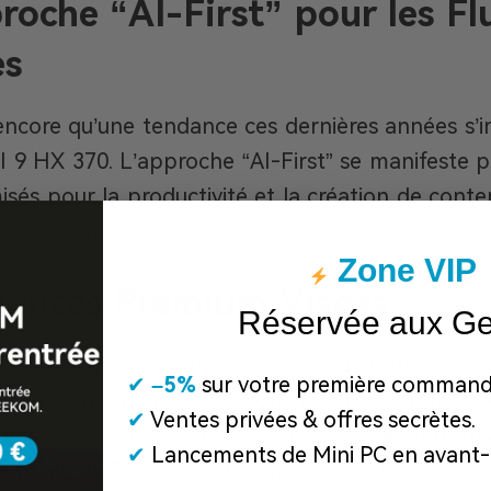
oche “AI-First” pour les Flu
es
 encore qu’une tendance ces dernières années s
 9 HX 370. L’approche “AI-First” se manifeste par
isés pour la productivité et la création de conte
èles de langage.
Zone VIP
iences Premium Visées
Réservée aux G
 9 HX 370 ne s’adresse pas aux utilisateurs oc
✔
​
–5%
sur votre première command
MD est un outil puissant conçu pour des publics e
✔
Ventes privées & offres secrètes.
 passionnés d’IA et gamers en quête de perfor
✔
Lancements de Mini PC en avant-
eurs que le Ryzen AI 9 HX 370 serait jusqu’à 75 