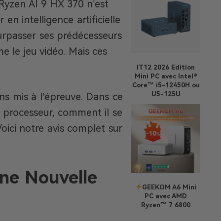
 Ryzen AI 9 HX 370 n’est
n intelligence artificielle
surpasser ses prédécesseurs
e le jeu vidéo. Mais ces
IT12 2026 Edition
Mini PC avec Intel®
Core™ i5-12450H ou
U5-125U
s mis à l’épreuve. Dans ce
u processeur, comment il se
Voici notre avis complet sur
une Nouvelle
GEEKOM A6 Mini
PC avec AMD
Ryzen™ 7 6800