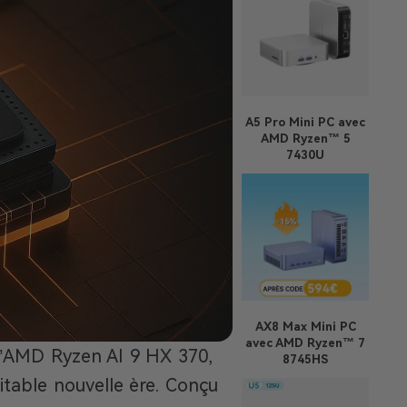
A5 Pro
Mini PC avec
AMD Ryzen™ 5
7430U
AX8 Max
Mini PC
avec AMD Ryzen™ 7
 l’AMD Ryzen AI 9 HX 370,
8745HS
itable nouvelle ère. Conçu