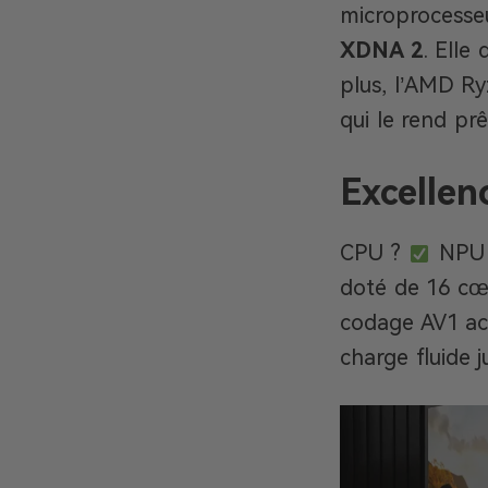
microprocesseur
XDNA 2
. Elle
plus, l’AMD Ry
qui le rend prê
Excelle
CPU ?
NPU
doté de 16 cœ
codage AV1 acc
charge fluide 