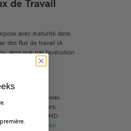
x de Travail
’impose avec maturité dans
 des flux de travail IA
nu, ainsi que par l’exécution
eeks
casionnels. Ce nouveau
e.
xigeants : créateurs,
mances extrêmes. AMD
première.
% plus rapide que
son