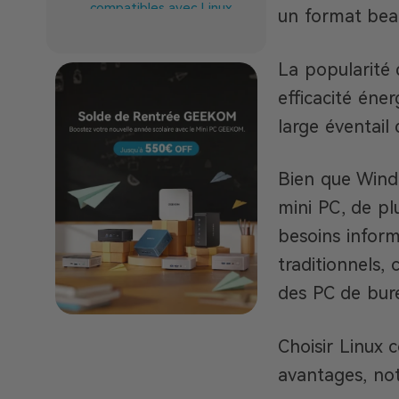
compatibles avec Linux
un format beau
Conclusion
La popularité 
efficacité éner
large éventail d
Bien que Windo
mini PC, de plu
besoins inform
traditionnels,
des PC de bure
Choisir Linux 
avantages, no