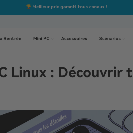
Jusqu’à –550 €
Offres de la rentrée :
a Rentrée
Mini PC
Accessoires
Scénarios
C Linux : Découvrir t