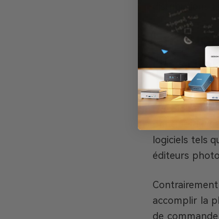
distributions L
En quoi
d’exploi
À bien des éga
d’exploitation
principe du « p
logiciels tels
éditeurs photo
Contrairement
accomplir la p
de commande p