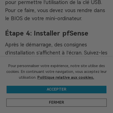
pour permettre l’utilisation de la clé USB.
Pour ce faire, vous devez vous rendre dans
le BIOS de votre mini-ordinateur.
Étape 4: Installer pfSense
Après le démarrage, des consignes
d’installation s’affichent à l’écran. Suivez-les
pour installer pfSense sur votre Mini PC.
Pour personnaliser votre expérience, notre site utilise des
Choisissez bien le bon disque de stockage,
cookies. En continuant votre navigation, vous acceptez leur
et réglez les paramètres de base du réseau.
utilisation.
Politique relative aux cookies.
ACCEPTER
Étape 5: Configurer le réseau
Une fois que
pfSense
est installé, vous
FERMER
devez le connecter à votre mini-ordinateur.