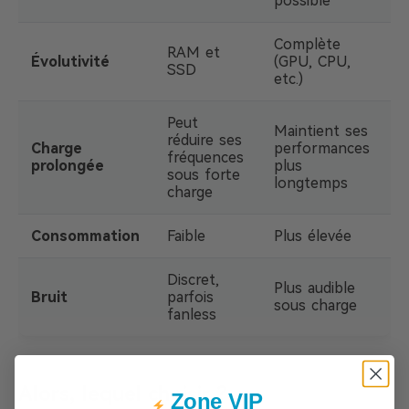
possible
Complète
RAM et
Évolutivité
(GPU, CPU,
SSD
etc.)
Peut
Maintient ses
réduire ses
Charge
performances
fréquences
prolongée
plus
sous forte
longtemps
charge
Consommation
Faible
Plus élevée
Discret,
Plus audible
Bruit
parfois
sous charge
fanless
Alors, lequel choisir ?
Zone VIP