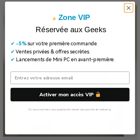
Zone VIP
Réservée aux Geeks
✔
​
–5%
sur votre première commande.
✔
Ventes privées & offres secrètes.
✔
Lancements de Mini PC en avant-première.
Activer mon accès VIP
En vous inscrivant, vous acceptez de recevoir des courriels de marketing.
Non, Merci