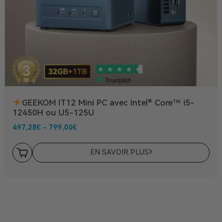
GEEKOM IT12 Mini PC avec Intel® Core™ i5-
12450H ou U5-125U
497,28
€
–
799,00
€
EN SAVOIR PLUS