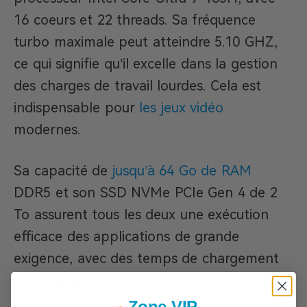
16 coeurs et 22 threads. Sa fréquence
turbo maximale peut atteindre 5.10 GHZ,
ce qui signifie qu’il excelle dans la gestion
des charges de travail lourdes. Cela est
indispensable pour
les jeux vidéo
modernes.
Sa capacité de
jusqu’à 64 Go de RAM
DDR5 et son SSD NVMe PCIe Gen 4 de 2
To assurent tous les deux une exécution
efficace des applications de grande
exigence, avec des temps de chargement
très rapides.
Zone VIP