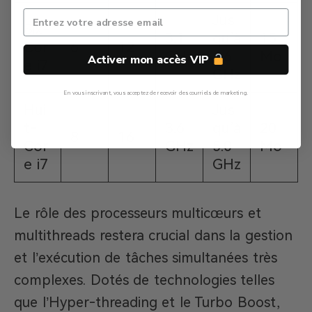
Jus
Six-
3.1
qu’à
15
Cor
6
12
GHz
4.6
Mo
Activer mon accès VIP
e i7
GHz
En vous inscrivant, vous acceptez de recevoir des courriels de marketing.
Hui
Jus
Non, Merci
t-
3.6
qu’à
20
8
16
Cor
GHz
5.0
Mo
e i7
GHz
Le rôle des processeurs multicœurs et
multithreads restera crucial dans la gestion
et l’exécution de tâches simultanées très
complexes. Dotés de technologies telles
que l’Hyper-threading et le Turbo Boost,