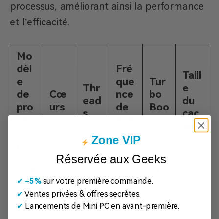
processus, améliorant ainsi la performance
et l’efficacité.
Mo
dèl
Fré
Taill
e
que
Tur
Thr
e
de
Cœ
nce
bo
ead
du
pro
urs
de
Boo
s
cac
ces
bas
st
he
seu
e
Zone VIP
r
Réservée aux Geeks
Qua
Jus
✔
​
–5%
sur votre première commande.
d-
2.9
qu’à
12
4
8
✔
Ventes privées & offres secrètes.
Cor
GHz
4.2
Mo
✔
Lancements de Mini PC en avant-première.
e i5
GHz