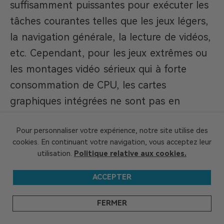
suffisamment puissantes pour exécuter les
tâches courantes telles que les jeux légers,
la navigation générale, la lecture de vidéos,
etc. Cependant, pour les jeux extrêmes ou
les montages vidéo sérieux qui à forte
consommation de CPU, les cartes
graphiques intégrées ne sont pas en
mesure de répondre à la demande qui les
Pour personnaliser votre expérience, notre site utilise des
oblige à fournir des images de haute
cookies. En continuant votre navigation, vous acceptez leur
qualité.
utilisation.
Politique relative aux cookies.
Les joueurs occasionnels n’auront pas à se
ACCEPTER
priver de leur passion pour des jeux tels
FERMER
que «
Fortnite
» ou « League of Legends »