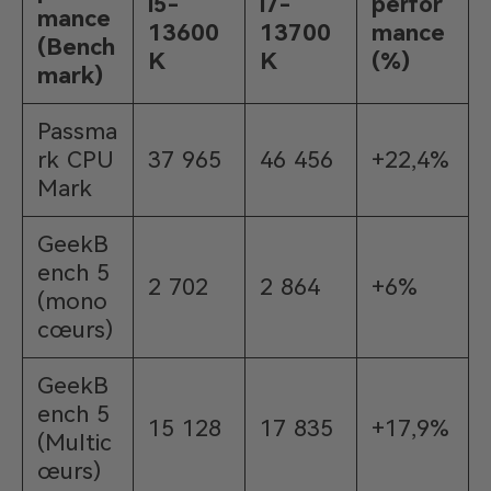
i5-
i7-
perfor
mance
13600
13700
mance
(Bench
K
K
(%)
mark)
Passma
rk CPU
37 965
46 456
+22,4%
Mark
GeekB
ench 5
2 702
2 864
+6%
(mono
cœurs)
GeekB
ench 5
15 128
17 835
+17,9%
(Multic
œurs)