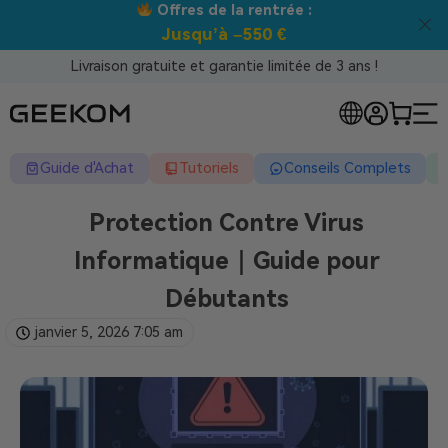
trée :
Meilleur prix garanti tou
 €
Livraison gratuite et garantie limitée de 3 ans !
Guide d'Achat
Tutoriels
Conseils Complets
Protection Contre Virus
Informatique｜Guide pour
Débutants
janvier 5, 2026
7:05 am