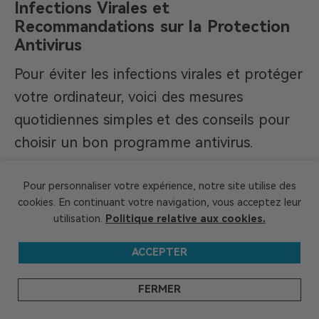
Infections Virales et
Recommandations sur la Protection
Antivirus
Pour éviter les infections virales et protéger
votre ordinateur, voici des mesures
quotidiennes simples et des conseils pour
choisir un bon programme antivirus.
Mesures de Base pour Prévenir
Pour personnaliser votre expérience, notre site utilise des
les Infections Virales
cookies. En continuant votre navigation, vous acceptez leur
utilisation.
Politique relative aux cookies.
Pour garder votre ordinateur à l’abri des
ACCEPTER
virus, le meilleur conseil de sécurité est de «
ne pas les laisser entrer ni s’exécuter ».
FERMER
Vous pouvez réduire les risques d’infection